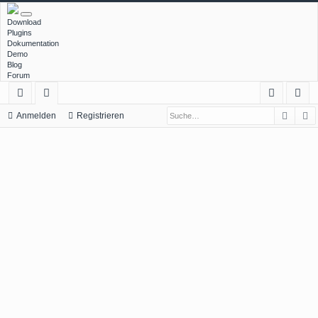
Download
Plugins
Dokumentation
Demo
Blog
Forum
Such
E
ch
or
n
eg
Anmelden
Registrieren
ne
en
m
ist
llz
el
rie
ug
de
re
rif
n
n
f