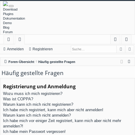
Download
Plugins
Dokumentation
Demo
Blog
Forum
Such
E
ch
or
n
eg
Anmelden
Registrieren
ne
en
m
ist
S
Foren-Übersicht
Häufig gestellte Fragen
llz
el
rie
u
Häufig gestellte Fragen
c
ug
de
re
h
Registrierung und Anmeldung
rif
n
n
e
Wozu muss ich mich registrieren?
f
Was ist COPPA?
Warum kann ich mich nicht registrieren?
Ich habe mich registriert, kann mich aber nicht anmelden!
Warum kann ich mich nicht anmelden?
Ich habe mich vor einiger Zeit registriert, kann mich aber nicht mehr
anmelden?!
Ich habe mein Passwort vergessen!