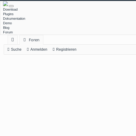
Download
Plugins
Dokumentation
Demo
Blog
Forum
Foren
ch
Suche
Anmelden
Registrieren
ne
llz
ug
rif
f