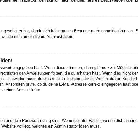
 die unter der Frage „An wen soll ich mich wenden, falls es Beschwerden oder 
 ausgeschaltet hat, damit sich keine neuen Benutzer mehr anmelden können. 
, wende dich an die Board-Administration.
elden!
Passwort eingegeben hast. Wenn diese stimmen, dann gibt es zwei Möglichke
rechtigten den Anweisungen folgen, die du erhalten hast. Wenn dies nicht der 
– entweder musst du dies selbst erledigen oder ein Administrator. Bei der Regi
en. Ansonsten prüfe, ob du deine E-Mail-Adresse korrekt eingegeben hast oder
re einen Administrator.
e und dein Passwort richtig sind. Wenn dies der Fall ist, wende dich an ein
r Website vorliegt, welches ein Administrator lösen muss.