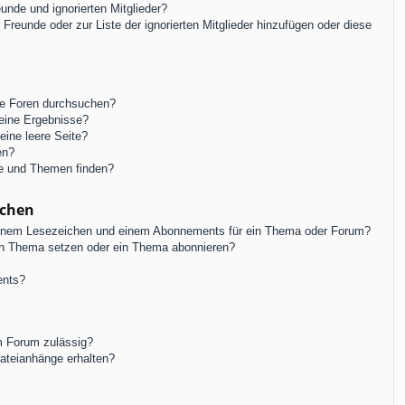
unde und ignorierten Mitglieder?
r Freunde oder zur Liste der ignorierten Mitglieder hinzufügen oder diese
re Foren durchsuchen?
keine Ergebnisse?
ine leere Seite?
en?
ge und Themen finden?
ichen
einem Lesezeichen und einem Abonnements für ein Thema oder Forum?
in Thema setzen oder ein Thema abonnieren?
ents?
m Forum zulässig?
Dateianhänge erhalten?