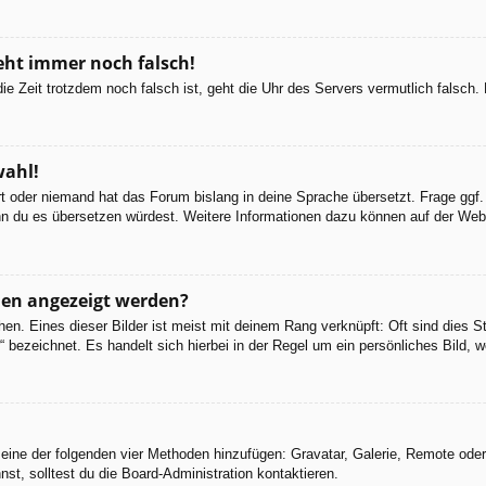
geht immer noch falsch!
d die Zeit trotzdem noch falsch ist, geht die Uhr des Servers vermutlich falsc
wahl!
ert oder niemand hat das Forum bislang in deine Sprache übersetzt. Frage ggf.
 wenn du es übersetzen würdest. Weitere Informationen dazu können auf der We
men angezeigt werden?
en. Eines dieser Bilder ist meist mit deinem Rang verknüpft: Oft sind dies S
 bezeichnet. Es handelt sich hierbei in der Regel um ein persönliches Bild, w
er eine der folgenden vier Methoden hinzufügen: Gravatar, Galerie, Remote od
, solltest du die Board-Administration kontaktieren.