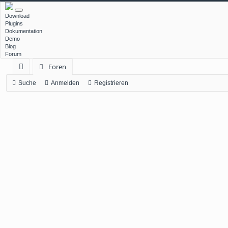
Download
Plugins
Dokumentation
Demo
Blog
Forum
Foren
ch
Suche
Anmelden
Registrieren
ne
llz
ug
rif
f