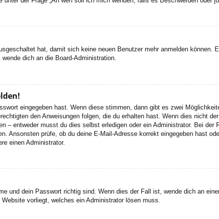
 die unter der Frage „An wen soll ich mich wenden, falls es Beschwerden oder 
 ausgeschaltet hat, damit sich keine neuen Benutzer mehr anmelden können. 
, wende dich an die Board-Administration.
elden!
Passwort eingegeben hast. Wenn diese stimmen, dann gibt es zwei Möglichke
rechtigten den Anweisungen folgen, die du erhalten hast. Wenn dies nicht der 
– entweder musst du dies selbst erledigen oder ein Administrator. Bei der Regi
en. Ansonsten prüfe, ob du deine E-Mail-Adresse korrekt eingegeben hast oder
re einen Administrator.
e und dein Passwort richtig sind. Wenn dies der Fall ist, wende dich an ein
r Website vorliegt, welches ein Administrator lösen muss.