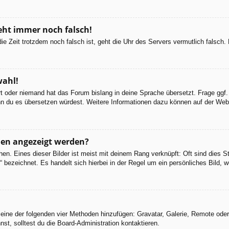
geht immer noch falsch!
d die Zeit trotzdem noch falsch ist, geht die Uhr des Servers vermutlich falsc
wahl!
ert oder niemand hat das Forum bislang in deine Sprache übersetzt. Frage ggf.
 wenn du es übersetzen würdest. Weitere Informationen dazu können auf der We
men angezeigt werden?
en. Eines dieser Bilder ist meist mit deinem Rang verknüpft: Oft sind dies S
 bezeichnet. Es handelt sich hierbei in der Regel um ein persönliches Bild, w
er eine der folgenden vier Methoden hinzufügen: Gravatar, Galerie, Remote od
, solltest du die Board-Administration kontaktieren.