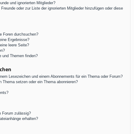
unde und ignorierten Mitglieder?
r Freunde oder zur Liste der ignorierten Mitglieder hinzufügen oder diese
re Foren durchsuchen?
keine Ergebnisse?
ine leere Seite?
en?
ge und Themen finden?
ichen
einem Lesezeichen und einem Abonnements für ein Thema oder Forum?
in Thema setzen oder ein Thema abonnieren?
ents?
m Forum zulässig?
Dateianhänge erhalten?