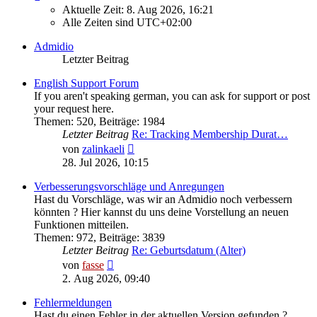
Aktuelle Zeit: 8. Aug 2026, 16:21
Alle Zeiten sind
UTC+02:00
Admidio
Letzter Beitrag
English Support Forum
If you aren't speaking german, you can ask for support or post
your request here.
Themen
:
520
,
Beiträge
:
1984
Letzter Beitrag
Re: Tracking Membership Durat…
Neuester
von
zalinkaeli
Beitrag
28. Jul 2026, 10:15
Verbesserungsvorschläge und Anregungen
Hast du Vorschläge, was wir an Admidio noch verbessern
könnten ? Hier kannst du uns deine Vorstellung an neuen
Funktionen mitteilen.
Themen
:
972
,
Beiträge
:
3839
Letzter Beitrag
Re: Geburtsdatum (Alter)
Neuester
von
fasse
Beitrag
2. Aug 2026, 09:40
Fehlermeldungen
Hast du einen Fehler in der aktuellen Version gefunden ?