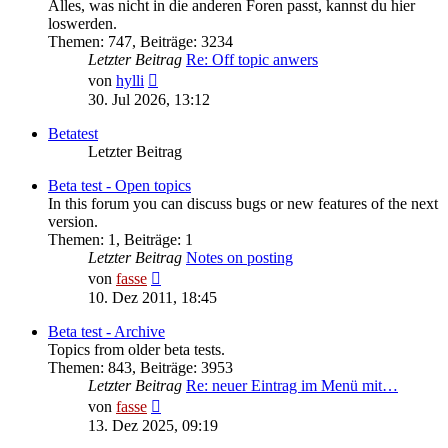
Alles, was nicht in die anderen Foren passt, kannst du hier
loswerden.
Themen
:
747
,
Beiträge
:
3234
Letzter Beitrag
Re: Off topic anwers
Neuester
von
hylli
Beitrag
30. Jul 2026, 13:12
Betatest
Letzter Beitrag
Beta test - Open topics
In this forum you can discuss bugs or new features of the next
version.
Themen
:
1
,
Beiträge
:
1
Letzter Beitrag
Notes on posting
Neuester
von
fasse
Beitrag
10. Dez 2011, 18:45
Beta test - Archive
Topics from older beta tests.
Themen
:
843
,
Beiträge
:
3953
Letzter Beitrag
Re: neuer Eintrag im Menü mit…
Neuester
von
fasse
Beitrag
13. Dez 2025, 09:19