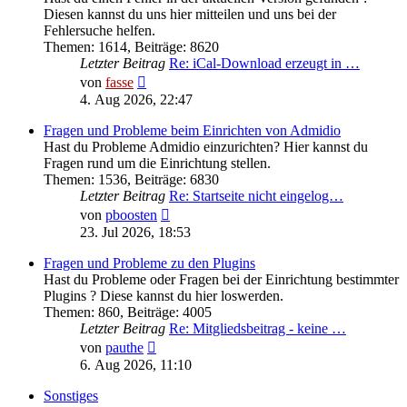
Diesen kannst du uns hier mitteilen und uns bei der
Fehlersuche helfen.
Themen
:
1614
,
Beiträge
:
8620
Letzter Beitrag
Re: iCal-Download erzeugt in …
Neuester
von
fasse
Beitrag
4. Aug 2026, 22:47
Fragen und Probleme beim Einrichten von Admidio
Hast du Probleme Admidio einzurichten? Hier kannst du
Fragen rund um die Einrichtung stellen.
Themen
:
1536
,
Beiträge
:
6830
Letzter Beitrag
Re: Startseite nicht eingelog…
Neuester
von
pboosten
Beitrag
23. Jul 2026, 18:53
Fragen und Probleme zu den Plugins
Hast du Probleme oder Fragen bei der Einrichtung bestimmter
Plugins ? Diese kannst du hier loswerden.
Themen
:
860
,
Beiträge
:
4005
Letzter Beitrag
Re: Mitgliedsbeitrag - keine …
Neuester
von
pauthe
Beitrag
6. Aug 2026, 11:10
Sonstiges