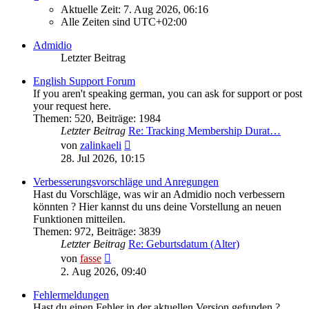
Aktuelle Zeit: 7. Aug 2026, 06:16
Alle Zeiten sind
UTC+02:00
Admidio
Letzter Beitrag
English Support Forum
If you aren't speaking german, you can ask for support or post
your request here.
Themen
:
520
,
Beiträge
:
1984
Letzter Beitrag
Re: Tracking Membership Durat…
Neuester
von
zalinkaeli
Beitrag
28. Jul 2026, 10:15
Verbesserungsvorschläge und Anregungen
Hast du Vorschläge, was wir an Admidio noch verbessern
könnten ? Hier kannst du uns deine Vorstellung an neuen
Funktionen mitteilen.
Themen
:
972
,
Beiträge
:
3839
Letzter Beitrag
Re: Geburtsdatum (Alter)
Neuester
von
fasse
Beitrag
2. Aug 2026, 09:40
Fehlermeldungen
Hast du einen Fehler in der aktuellen Version gefunden ?