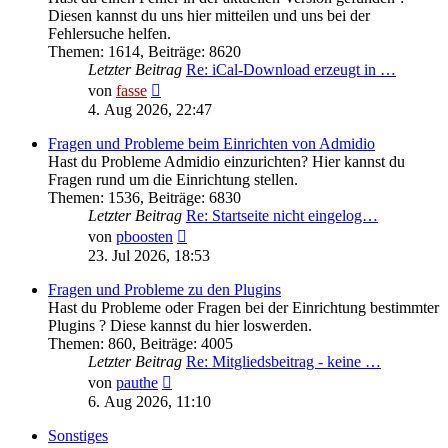
Diesen kannst du uns hier mitteilen und uns bei der
Fehlersuche helfen.
Themen
:
1614
,
Beiträge
:
8620
Letzter Beitrag
Re: iCal-Download erzeugt in …
Neuester
von
fasse
Beitrag
4. Aug 2026, 22:47
Fragen und Probleme beim Einrichten von Admidio
Hast du Probleme Admidio einzurichten? Hier kannst du
Fragen rund um die Einrichtung stellen.
Themen
:
1536
,
Beiträge
:
6830
Letzter Beitrag
Re: Startseite nicht eingelog…
Neuester
von
pboosten
Beitrag
23. Jul 2026, 18:53
Fragen und Probleme zu den Plugins
Hast du Probleme oder Fragen bei der Einrichtung bestimmter
Plugins ? Diese kannst du hier loswerden.
Themen
:
860
,
Beiträge
:
4005
Letzter Beitrag
Re: Mitgliedsbeitrag - keine …
Neuester
von
pauthe
Beitrag
6. Aug 2026, 11:10
Sonstiges