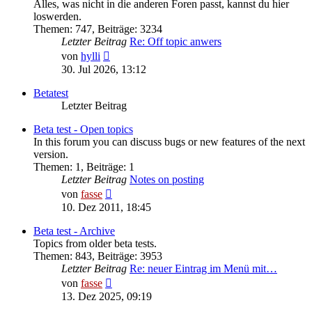
Alles, was nicht in die anderen Foren passt, kannst du hier
loswerden.
Themen
:
747
,
Beiträge
:
3234
Letzter Beitrag
Re: Off topic anwers
Neuester
von
hylli
Beitrag
30. Jul 2026, 13:12
Betatest
Letzter Beitrag
Beta test - Open topics
In this forum you can discuss bugs or new features of the next
version.
Themen
:
1
,
Beiträge
:
1
Letzter Beitrag
Notes on posting
Neuester
von
fasse
Beitrag
10. Dez 2011, 18:45
Beta test - Archive
Topics from older beta tests.
Themen
:
843
,
Beiträge
:
3953
Letzter Beitrag
Re: neuer Eintrag im Menü mit…
Neuester
von
fasse
Beitrag
13. Dez 2025, 09:19