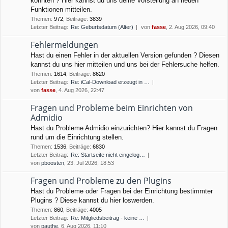
könnten ? Hier kannst du uns deine Vorstellung an neuen
Funktionen mitteilen.
Themen
:
972
,
Beiträge
:
3839
Letzter Beitrag:
Re: Geburtsdatum (Alter)
von
fasse
, 2. Aug 2026, 09:40
Fehlermeldungen
Hast du einen Fehler in der aktuellen Version gefunden ? Diesen
kannst du uns hier mitteilen und uns bei der Fehlersuche helfen.
Themen
:
1614
,
Beiträge
:
8620
Letzter Beitrag:
Re: iCal-Download erzeugt in …
von
fasse
, 4. Aug 2026, 22:47
Fragen und Probleme beim Einrichten von
Admidio
Hast du Probleme Admidio einzurichten? Hier kannst du Fragen
rund um die Einrichtung stellen.
Themen
:
1536
,
Beiträge
:
6830
Letzter Beitrag:
Re: Startseite nicht eingelog…
von
pboosten
, 23. Jul 2026, 18:53
Fragen und Probleme zu den Plugins
Hast du Probleme oder Fragen bei der Einrichtung bestimmter
Plugins ? Diese kannst du hier loswerden.
Themen
:
860
,
Beiträge
:
4005
Letzter Beitrag:
Re: Mitgliedsbeitrag - keine …
von
pauthe
, 6. Aug 2026, 11:10