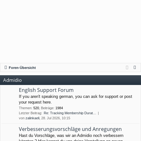
S
Foren-Übersicht
u
Admidio
c
h
English Support Forum
e
If you aren't speaking german, you can ask for support or post
your request here.
Themen
:
520
,
Beiträge
:
1984
Letzter Beitrag:
Re: Tracking Membership Durat…
von
zalinkaeli
, 28. Jul 2026, 10:15
Verbesserungsvorschläge und Anregungen
Hast du Vorschläge, was wir an Admidio noch verbessern