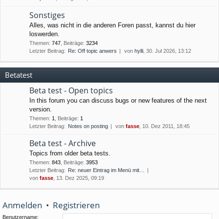
Sonstiges
Alles, was nicht in die anderen Foren passt, kannst du hier
loswerden.
Themen
:
747
,
Beiträge
:
3234
Letzter Beitrag:
Re: Off topic anwers
von
hylli
, 30. Jul 2026, 13:12
Betatest
Beta test - Open topics
In this forum you can discuss bugs or new features of the next
version.
Themen
:
1
,
Beiträge
:
1
Letzter Beitrag:
Notes on posting
von
fasse
, 10. Dez 2011, 18:45
Beta test - Archive
Topics from older beta tests.
Themen
:
843
,
Beiträge
:
3953
Letzter Beitrag:
Re: neuer Eintrag im Menü mit…
von
fasse
, 13. Dez 2025, 09:19
Anmelden
•
Registrieren
Benutzername: