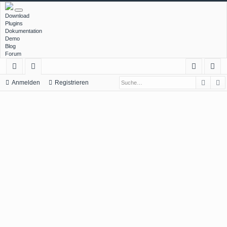
Download
Plugins
Dokumentation
Demo
Blog
Forum
Such
E
ch
or
n
eg
Anmelden
Registrieren
ne
en
m
ist
llz
el
rie
ug
de
re
rif
n
n
f