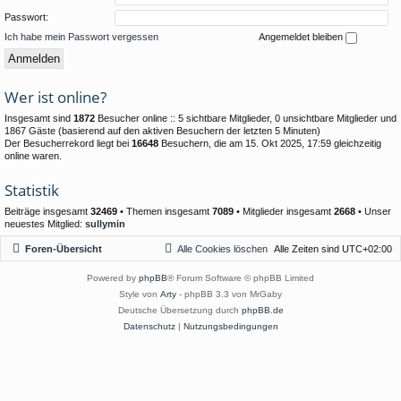
Passwort:
Ich habe mein Passwort vergessen
Angemeldet bleiben
Wer ist online?
Insgesamt sind
1872
Besucher online :: 5 sichtbare Mitglieder, 0 unsichtbare Mitglieder und
1867 Gäste (basierend auf den aktiven Besuchern der letzten 5 Minuten)
Der Besucherrekord liegt bei
16648
Besuchern, die am 15. Okt 2025, 17:59 gleichzeitig
online waren.
Statistik
Beiträge insgesamt
32469
• Themen insgesamt
7089
• Mitglieder insgesamt
2668
• Unser
neuestes Mitglied:
sullymin
Foren-Übersicht
Alle Cookies löschen
Alle Zeiten sind
UTC+02:00
Powered by
phpBB
® Forum Software © phpBB Limited
Style von
Arty
- phpBB 3.3 von MrGaby
Deutsche Übersetzung durch
phpBB.de
Datenschutz
|
Nutzungsbedingungen