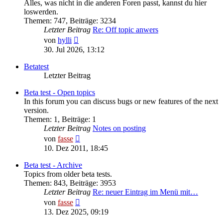
Alles, was nicht in die anderen Foren passt, kannst du hier
loswerden.
Themen
:
747
,
Beiträge
:
3234
Letzter Beitrag
Re: Off topic anwers
Neuester
von
hylli
Beitrag
30. Jul 2026, 13:12
Betatest
Letzter Beitrag
Beta test - Open topics
In this forum you can discuss bugs or new features of the next
version.
Themen
:
1
,
Beiträge
:
1
Letzter Beitrag
Notes on posting
Neuester
von
fasse
Beitrag
10. Dez 2011, 18:45
Beta test - Archive
Topics from older beta tests.
Themen
:
843
,
Beiträge
:
3953
Letzter Beitrag
Re: neuer Eintrag im Menü mit…
Neuester
von
fasse
Beitrag
13. Dez 2025, 09:19