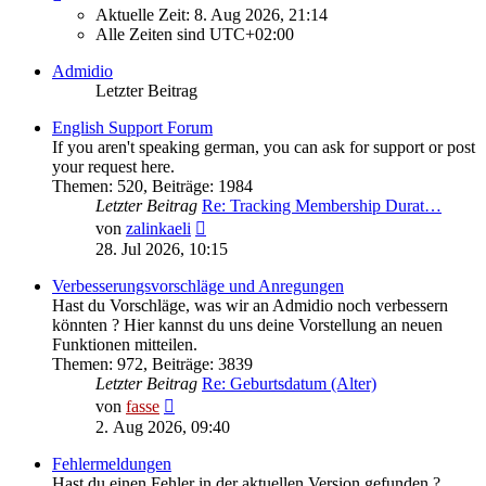
Aktuelle Zeit: 8. Aug 2026, 21:14
Alle Zeiten sind
UTC+02:00
Admidio
Letzter Beitrag
English Support Forum
If you aren't speaking german, you can ask for support or post
your request here.
Themen
:
520
,
Beiträge
:
1984
Letzter Beitrag
Re: Tracking Membership Durat…
Neuester
von
zalinkaeli
Beitrag
28. Jul 2026, 10:15
Verbesserungsvorschläge und Anregungen
Hast du Vorschläge, was wir an Admidio noch verbessern
könnten ? Hier kannst du uns deine Vorstellung an neuen
Funktionen mitteilen.
Themen
:
972
,
Beiträge
:
3839
Letzter Beitrag
Re: Geburtsdatum (Alter)
Neuester
von
fasse
Beitrag
2. Aug 2026, 09:40
Fehlermeldungen
Hast du einen Fehler in der aktuellen Version gefunden ?