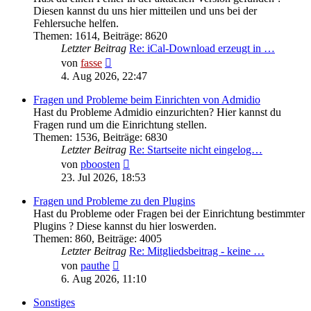
Diesen kannst du uns hier mitteilen und uns bei der
Fehlersuche helfen.
Themen
:
1614
,
Beiträge
:
8620
Letzter Beitrag
Re: iCal-Download erzeugt in …
Neuester
von
fasse
Beitrag
4. Aug 2026, 22:47
Fragen und Probleme beim Einrichten von Admidio
Hast du Probleme Admidio einzurichten? Hier kannst du
Fragen rund um die Einrichtung stellen.
Themen
:
1536
,
Beiträge
:
6830
Letzter Beitrag
Re: Startseite nicht eingelog…
Neuester
von
pboosten
Beitrag
23. Jul 2026, 18:53
Fragen und Probleme zu den Plugins
Hast du Probleme oder Fragen bei der Einrichtung bestimmter
Plugins ? Diese kannst du hier loswerden.
Themen
:
860
,
Beiträge
:
4005
Letzter Beitrag
Re: Mitgliedsbeitrag - keine …
Neuester
von
pauthe
Beitrag
6. Aug 2026, 11:10
Sonstiges