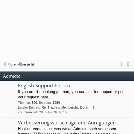
S
Foren-Übersicht
u
Admidio
c
h
English Support Forum
e
If you aren't speaking german, you can ask for support or post
your request here.
Themen
:
520
,
Beiträge
:
1984
Letzter Beitrag:
Re: Tracking Membership Durat…
von
zalinkaeli
, 28. Jul 2026, 10:15
Verbesserungsvorschläge und Anregungen
Hast du Vorschläge, was wir an Admidio noch verbessern