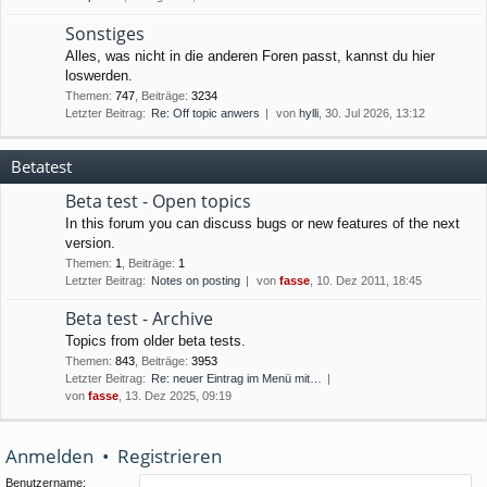
Sonstiges
Alles, was nicht in die anderen Foren passt, kannst du hier
loswerden.
Themen
:
747
,
Beiträge
:
3234
Letzter Beitrag:
Re: Off topic anwers
von
hylli
, 30. Jul 2026, 13:12
Betatest
Beta test - Open topics
In this forum you can discuss bugs or new features of the next
version.
Themen
:
1
,
Beiträge
:
1
Letzter Beitrag:
Notes on posting
von
fasse
, 10. Dez 2011, 18:45
Beta test - Archive
Topics from older beta tests.
Themen
:
843
,
Beiträge
:
3953
Letzter Beitrag:
Re: neuer Eintrag im Menü mit…
von
fasse
, 13. Dez 2025, 09:19
Anmelden
•
Registrieren
Benutzername: