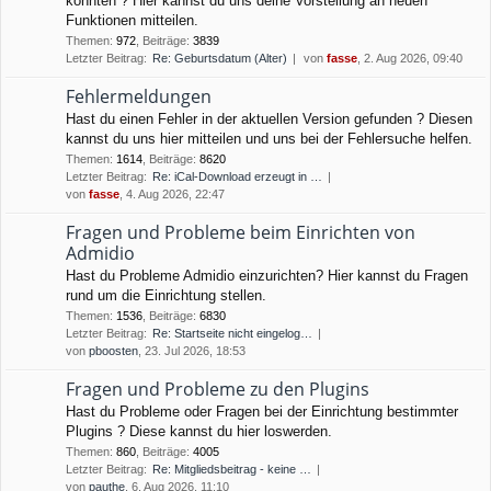
könnten ? Hier kannst du uns deine Vorstellung an neuen
Funktionen mitteilen.
Themen
:
972
,
Beiträge
:
3839
Letzter Beitrag:
Re: Geburtsdatum (Alter)
von
fasse
, 2. Aug 2026, 09:40
Fehlermeldungen
Hast du einen Fehler in der aktuellen Version gefunden ? Diesen
kannst du uns hier mitteilen und uns bei der Fehlersuche helfen.
Themen
:
1614
,
Beiträge
:
8620
Letzter Beitrag:
Re: iCal-Download erzeugt in …
von
fasse
, 4. Aug 2026, 22:47
Fragen und Probleme beim Einrichten von
Admidio
Hast du Probleme Admidio einzurichten? Hier kannst du Fragen
rund um die Einrichtung stellen.
Themen
:
1536
,
Beiträge
:
6830
Letzter Beitrag:
Re: Startseite nicht eingelog…
von
pboosten
, 23. Jul 2026, 18:53
Fragen und Probleme zu den Plugins
Hast du Probleme oder Fragen bei der Einrichtung bestimmter
Plugins ? Diese kannst du hier loswerden.
Themen
:
860
,
Beiträge
:
4005
Letzter Beitrag:
Re: Mitgliedsbeitrag - keine …
von
pauthe
, 6. Aug 2026, 11:10