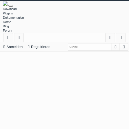
Download
Plugins
Dokumentation
Demo
Blog
Forum
Such
E
ch
or
n
eg
Anmelden
Registrieren
ne
en
m
ist
llz
el
rie
ug
de
re
rif
n
n
f