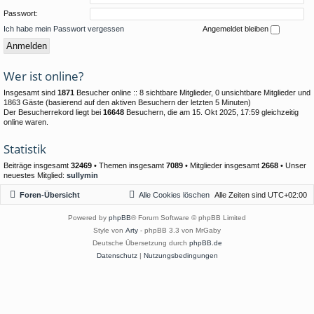
Passwort:
Ich habe mein Passwort vergessen
Angemeldet bleiben
Wer ist online?
Insgesamt sind
1871
Besucher online :: 8 sichtbare Mitglieder, 0 unsichtbare Mitglieder und
1863 Gäste (basierend auf den aktiven Besuchern der letzten 5 Minuten)
Der Besucherrekord liegt bei
16648
Besuchern, die am 15. Okt 2025, 17:59 gleichzeitig
online waren.
Statistik
Beiträge insgesamt
32469
• Themen insgesamt
7089
• Mitglieder insgesamt
2668
• Unser
neuestes Mitglied:
sullymin
Foren-Übersicht
Alle Cookies löschen
Alle Zeiten sind
UTC+02:00
Powered by
phpBB
® Forum Software © phpBB Limited
Style von
Arty
- phpBB 3.3 von MrGaby
Deutsche Übersetzung durch
phpBB.de
Datenschutz
|
Nutzungsbedingungen