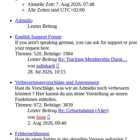
Aktuelle Zeit: 7. Aug 2026, 07:48
Alle Zeiten sind
UTC+02:00
Admidio
Letzter Beitrag
English Support Forum
If you aren't speaking german, you can ask for support or post
your request here.
Themen
:
520
,
Beiträge
:
1984
Letzter Beitrag
Re: Tracking Membership Durat…
Neuester
von
zalinkaeli
Beitrag
28. Jul 2026, 10:15
Verbesserungsvorschläge und Anregungen
Hast du Vorschläge, was wir an Admidio noch verbessern
könnten ? Hier kannst du uns deine Vorstellung an neuen
Funktionen mitteilen.
Themen
:
972
,
Beiträge
:
3839
Letzter Beitrag
Re: Geburtsdatum (Alter)
Neuester
von
fasse
Beitrag
2. Aug 2026, 09:40
Fehlermeldungen
Hast du einen Fehler in der aktuellen Version gefunden ?