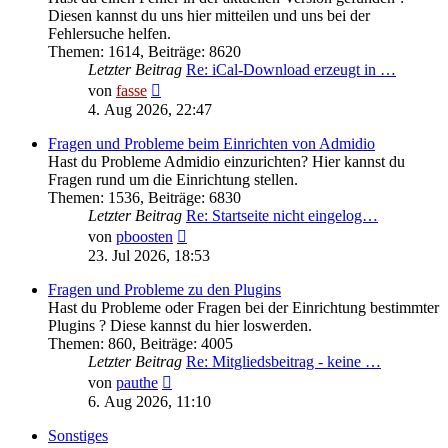
Diesen kannst du uns hier mitteilen und uns bei der
Fehlersuche helfen.
Themen
:
1614
,
Beiträge
:
8620
Letzter Beitrag
Re: iCal-Download erzeugt in …
Neuester
von
fasse
Beitrag
4. Aug 2026, 22:47
Fragen und Probleme beim Einrichten von Admidio
Hast du Probleme Admidio einzurichten? Hier kannst du
Fragen rund um die Einrichtung stellen.
Themen
:
1536
,
Beiträge
:
6830
Letzter Beitrag
Re: Startseite nicht eingelog…
Neuester
von
pboosten
Beitrag
23. Jul 2026, 18:53
Fragen und Probleme zu den Plugins
Hast du Probleme oder Fragen bei der Einrichtung bestimmter
Plugins ? Diese kannst du hier loswerden.
Themen
:
860
,
Beiträge
:
4005
Letzter Beitrag
Re: Mitgliedsbeitrag - keine …
Neuester
von
pauthe
Beitrag
6. Aug 2026, 11:10
Sonstiges