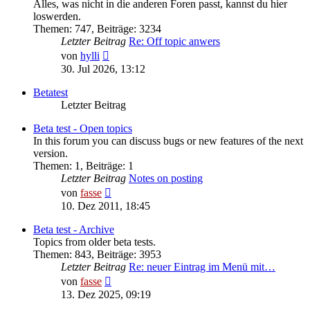
Alles, was nicht in die anderen Foren passt, kannst du hier
loswerden.
Themen
:
747
,
Beiträge
:
3234
Letzter Beitrag
Re: Off topic anwers
Neuester
von
hylli
Beitrag
30. Jul 2026, 13:12
Betatest
Letzter Beitrag
Beta test - Open topics
In this forum you can discuss bugs or new features of the next
version.
Themen
:
1
,
Beiträge
:
1
Letzter Beitrag
Notes on posting
Neuester
von
fasse
Beitrag
10. Dez 2011, 18:45
Beta test - Archive
Topics from older beta tests.
Themen
:
843
,
Beiträge
:
3953
Letzter Beitrag
Re: neuer Eintrag im Menü mit…
Neuester
von
fasse
Beitrag
13. Dez 2025, 09:19