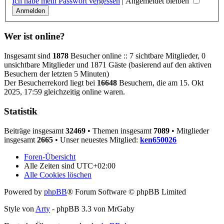
Ich habe mein Passwort vergessen
|
Angemeldet bleiben
Wer ist online?
Insgesamt sind
1878
Besucher online :: 7 sichtbare Mitglieder, 0
unsichtbare Mitglieder und 1871 Gäste (basierend auf den aktiven
Besuchern der letzten 5 Minuten)
Der Besucherrekord liegt bei
16648
Besuchern, die am 15. Okt
2025, 17:59 gleichzeitig online waren.
Statistik
Beiträge insgesamt
32469
• Themen insgesamt
7089
• Mitglieder
insgesamt
2665
• Unser neuestes Mitglied:
ken650026
Foren-Übersicht
Alle Zeiten sind
UTC+02:00
Alle Cookies löschen
Powered by
phpBB
® Forum Software © phpBB Limited
Style von
Arty
- phpBB 3.3 von MrGaby