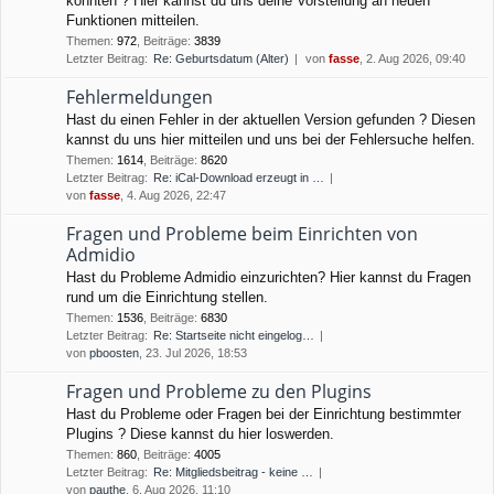
könnten ? Hier kannst du uns deine Vorstellung an neuen
Funktionen mitteilen.
Themen
:
972
,
Beiträge
:
3839
Letzter Beitrag:
Re: Geburtsdatum (Alter)
von
fasse
, 2. Aug 2026, 09:40
Fehlermeldungen
Hast du einen Fehler in der aktuellen Version gefunden ? Diesen
kannst du uns hier mitteilen und uns bei der Fehlersuche helfen.
Themen
:
1614
,
Beiträge
:
8620
Letzter Beitrag:
Re: iCal-Download erzeugt in …
von
fasse
, 4. Aug 2026, 22:47
Fragen und Probleme beim Einrichten von
Admidio
Hast du Probleme Admidio einzurichten? Hier kannst du Fragen
rund um die Einrichtung stellen.
Themen
:
1536
,
Beiträge
:
6830
Letzter Beitrag:
Re: Startseite nicht eingelog…
von
pboosten
, 23. Jul 2026, 18:53
Fragen und Probleme zu den Plugins
Hast du Probleme oder Fragen bei der Einrichtung bestimmter
Plugins ? Diese kannst du hier loswerden.
Themen
:
860
,
Beiträge
:
4005
Letzter Beitrag:
Re: Mitgliedsbeitrag - keine …
von
pauthe
, 6. Aug 2026, 11:10