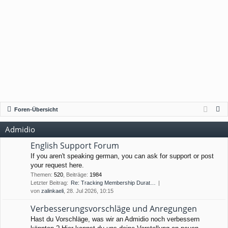
S
Foren-Übersicht
u
Admidio
c
h
English Support Forum
e
If you aren't speaking german, you can ask for support or post
your request here.
Themen
:
520
,
Beiträge
:
1984
Letzter Beitrag:
Re: Tracking Membership Durat…
von
zalinkaeli
, 28. Jul 2026, 10:15
Verbesserungsvorschläge und Anregungen
Hast du Vorschläge, was wir an Admidio noch verbessern