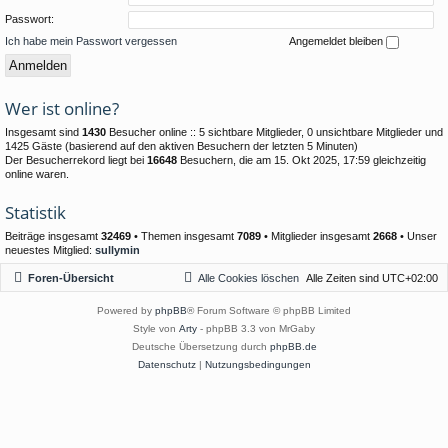
Passwort:
Ich habe mein Passwort vergessen
Angemeldet bleiben
Wer ist online?
Insgesamt sind
1430
Besucher online :: 5 sichtbare Mitglieder, 0 unsichtbare Mitglieder und
1425 Gäste (basierend auf den aktiven Besuchern der letzten 5 Minuten)
Der Besucherrekord liegt bei
16648
Besuchern, die am 15. Okt 2025, 17:59 gleichzeitig
online waren.
Statistik
Beiträge insgesamt
32469
• Themen insgesamt
7089
• Mitglieder insgesamt
2668
• Unser
neuestes Mitglied:
sullymin
Foren-Übersicht
Alle Cookies löschen
Alle Zeiten sind
UTC+02:00
Powered by
phpBB
® Forum Software © phpBB Limited
Style von
Arty
- phpBB 3.3 von MrGaby
Deutsche Übersetzung durch
phpBB.de
Datenschutz
|
Nutzungsbedingungen