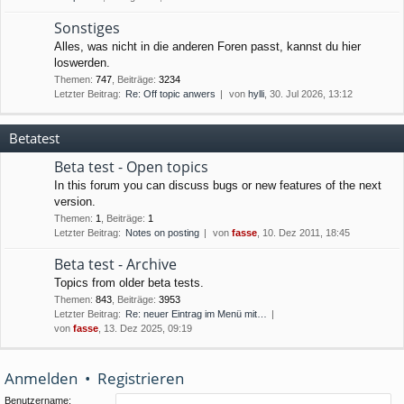
Sonstiges
Alles, was nicht in die anderen Foren passt, kannst du hier
loswerden.
Themen
:
747
,
Beiträge
:
3234
Letzter Beitrag:
Re: Off topic anwers
von
hylli
, 30. Jul 2026, 13:12
Betatest
Beta test - Open topics
In this forum you can discuss bugs or new features of the next
version.
Themen
:
1
,
Beiträge
:
1
Letzter Beitrag:
Notes on posting
von
fasse
, 10. Dez 2011, 18:45
Beta test - Archive
Topics from older beta tests.
Themen
:
843
,
Beiträge
:
3953
Letzter Beitrag:
Re: neuer Eintrag im Menü mit…
von
fasse
, 13. Dez 2025, 09:19
Anmelden
•
Registrieren
Benutzername: