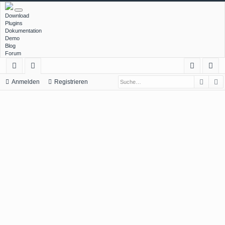
Download
Plugins
Dokumentation
Demo
Blog
Forum
Such
E
ch
or
n
eg
Anmelden
Registrieren
ne
en
m
ist
llz
el
rie
ug
de
re
rif
n
n
f