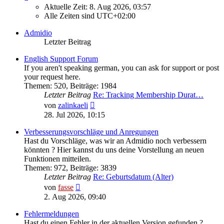
Aktuelle Zeit: 8. Aug 2026, 03:57
Alle Zeiten sind
UTC+02:00
Admidio
Letzter Beitrag
English Support Forum
If you aren't speaking german, you can ask for support or post
your request here.
Themen
:
520
,
Beiträge
:
1984
Letzter Beitrag
Re: Tracking Membership Durat…
Neuester
von
zalinkaeli
Beitrag
28. Jul 2026, 10:15
Verbesserungsvorschläge und Anregungen
Hast du Vorschläge, was wir an Admidio noch verbessern
könnten ? Hier kannst du uns deine Vorstellung an neuen
Funktionen mitteilen.
Themen
:
972
,
Beiträge
:
3839
Letzter Beitrag
Re: Geburtsdatum (Alter)
Neuester
von
fasse
Beitrag
2. Aug 2026, 09:40
Fehlermeldungen
Hast du einen Fehler in der aktuellen Version gefunden ?