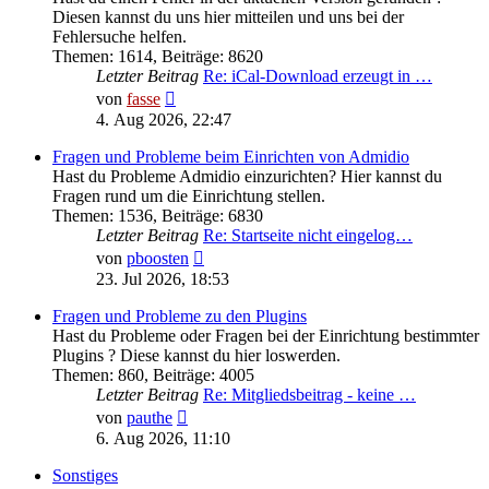
Diesen kannst du uns hier mitteilen und uns bei der
Fehlersuche helfen.
Themen
:
1614
,
Beiträge
:
8620
Letzter Beitrag
Re: iCal-Download erzeugt in …
Neuester
von
fasse
Beitrag
4. Aug 2026, 22:47
Fragen und Probleme beim Einrichten von Admidio
Hast du Probleme Admidio einzurichten? Hier kannst du
Fragen rund um die Einrichtung stellen.
Themen
:
1536
,
Beiträge
:
6830
Letzter Beitrag
Re: Startseite nicht eingelog…
Neuester
von
pboosten
Beitrag
23. Jul 2026, 18:53
Fragen und Probleme zu den Plugins
Hast du Probleme oder Fragen bei der Einrichtung bestimmter
Plugins ? Diese kannst du hier loswerden.
Themen
:
860
,
Beiträge
:
4005
Letzter Beitrag
Re: Mitgliedsbeitrag - keine …
Neuester
von
pauthe
Beitrag
6. Aug 2026, 11:10
Sonstiges