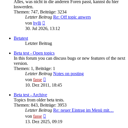
Alles, was nicht in die anderen Foren passt, kannst du hier
loswerden.
Themen
:
747
,
Beiträge
:
3234
Letzter Beitrag
Re: Off topic anwers
Neuester
von
hylli
Beitrag
30. Jul 2026, 13:12
Betatest
Letzter Beitrag
Beta test - Open topics
In this forum you can discuss bugs or new features of the next
version.
Themen
:
1
,
Beiträge
:
1
Letzter Beitrag
Notes on posting
Neuester
von
fasse
Beitrag
10. Dez 2011, 18:45
Beta test - Archive
Topics from older beta tests.
Themen
:
843
,
Beiträge
:
3953
Letzter Beitrag
Re: neuer Eintrag im Menü mit…
Neuester
von
fasse
Beitrag
13. Dez 2025, 09:19