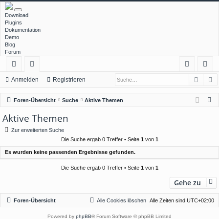
Download
Plugins
Dokumentation
Demo
Blog
Forum
Such
E
ch
or
n
eg
Anmelden
Registrieren
ne
en
m
ist
S
Foren-Übersicht
Suche
Aktive Themen
llz
el
rie
u
Aktive Themen
c
ug
de
re
Zur erweiterten Suche
h
rif
n
n
Die Suche ergab 0 Treffer • Seite
1
von
1
e
Es wurden keine passenden Ergebnisse gefunden.
f
Die Suche ergab 0 Treffer • Seite
1
von
1
Gehe zu
Foren-Übersicht
Alle Cookies löschen
Alle Zeiten sind
UTC+02:00
Powered by
phpBB
® Forum Software © phpBB Limited