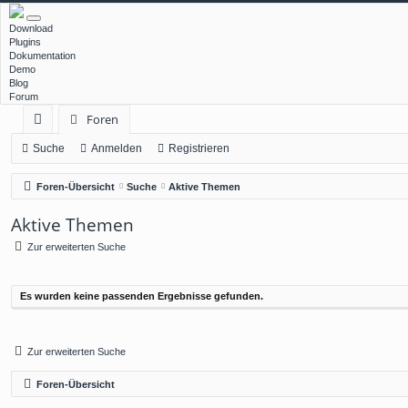
Download
Plugins
Dokumentation
Demo
Blog
Forum
Foren
ch
Suche
Anmelden
Registrieren
ne
Foren-Übersicht
Suche
Aktive Themen
llz
Aktive Themen
ug
Zur erweiterten Suche
rif
f
Es wurden keine passenden Ergebnisse gefunden.
Zur erweiterten Suche
Foren-Übersicht