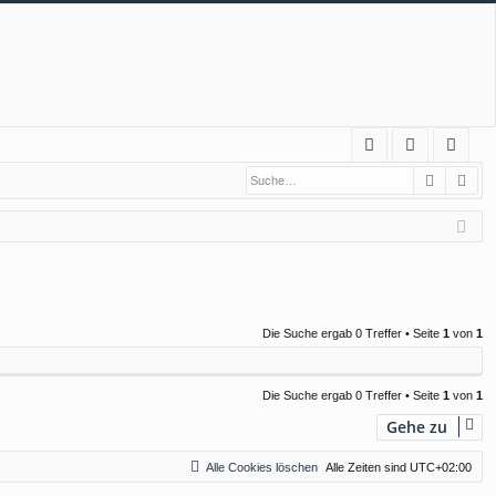
S
Suche
Erw
FA
n
eg
Q
m
ist
el
rie
de
re
n
n
Die Suche ergab 0 Treffer • Seite
1
von
1
Die Suche ergab 0 Treffer • Seite
1
von
1
Gehe zu
Alle Cookies löschen
Alle Zeiten sind
UTC+02:00