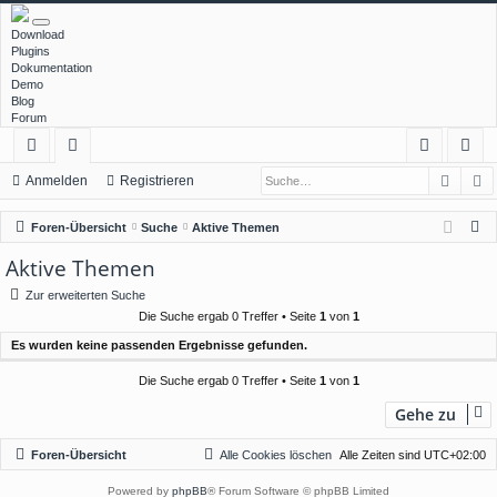
Download
Plugins
Dokumentation
Demo
Blog
Forum
Such
E
ch
or
n
eg
Anmelden
Registrieren
ne
en
m
ist
S
Foren-Übersicht
Suche
Aktive Themen
llz
el
rie
u
Aktive Themen
c
ug
de
re
Zur erweiterten Suche
h
rif
n
n
Die Suche ergab 0 Treffer • Seite
1
von
1
e
Es wurden keine passenden Ergebnisse gefunden.
f
Die Suche ergab 0 Treffer • Seite
1
von
1
Gehe zu
Foren-Übersicht
Alle Cookies löschen
Alle Zeiten sind
UTC+02:00
Powered by
phpBB
® Forum Software © phpBB Limited