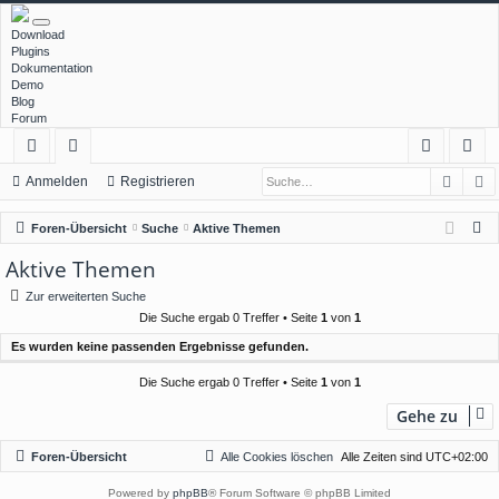
Download
Plugins
Dokumentation
Demo
Blog
Forum
Such
E
ch
or
n
eg
Anmelden
Registrieren
ne
en
m
ist
S
Foren-Übersicht
Suche
Aktive Themen
llz
el
rie
u
Aktive Themen
c
ug
de
re
Zur erweiterten Suche
h
rif
n
n
Die Suche ergab 0 Treffer • Seite
1
von
1
e
Es wurden keine passenden Ergebnisse gefunden.
f
Die Suche ergab 0 Treffer • Seite
1
von
1
Gehe zu
Foren-Übersicht
Alle Cookies löschen
Alle Zeiten sind
UTC+02:00
Powered by
phpBB
® Forum Software © phpBB Limited