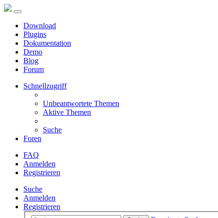
Download
Plugins
Dokumentation
Demo
Blog
Forum
Schnellzugriff
Unbeantwortete Themen
Aktive Themen
Suche
Foren
FAQ
Anmelden
Registrieren
Suche
Anmelden
Registrieren