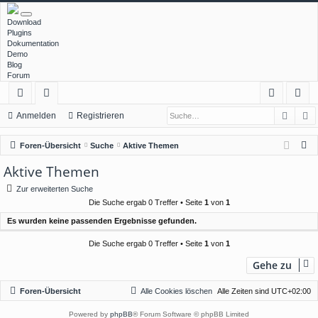
Download
Plugins
Dokumentation
Demo
Blog
Forum
Such
E
ch
or
n
eg
Anmelden
Registrieren
ne
en
m
ist
S
Foren-Übersicht
Suche
Aktive Themen
llz
el
rie
u
Aktive Themen
c
ug
de
re
Zur erweiterten Suche
h
rif
n
n
Die Suche ergab 0 Treffer • Seite
1
von
1
e
Es wurden keine passenden Ergebnisse gefunden.
f
Die Suche ergab 0 Treffer • Seite
1
von
1
Gehe zu
Foren-Übersicht
Alle Cookies löschen
Alle Zeiten sind
UTC+02:00
Powered by
phpBB
® Forum Software © phpBB Limited