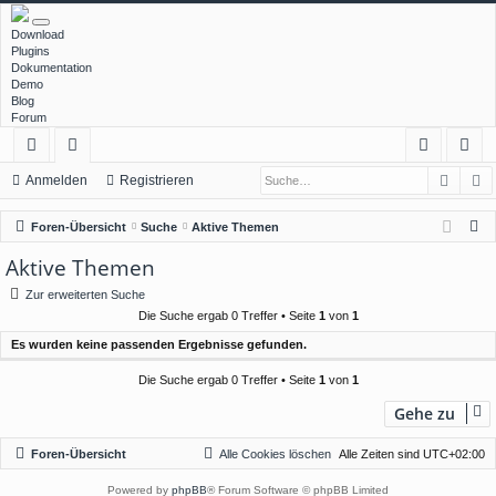
Download
Plugins
Dokumentation
Demo
Blog
Forum
Such
E
ch
or
n
eg
Anmelden
Registrieren
ne
en
m
ist
S
Foren-Übersicht
Suche
Aktive Themen
llz
el
rie
u
Aktive Themen
c
ug
de
re
Zur erweiterten Suche
h
rif
n
n
Die Suche ergab 0 Treffer • Seite
1
von
1
e
Es wurden keine passenden Ergebnisse gefunden.
f
Die Suche ergab 0 Treffer • Seite
1
von
1
Gehe zu
Foren-Übersicht
Alle Cookies löschen
Alle Zeiten sind
UTC+02:00
Powered by
phpBB
® Forum Software © phpBB Limited