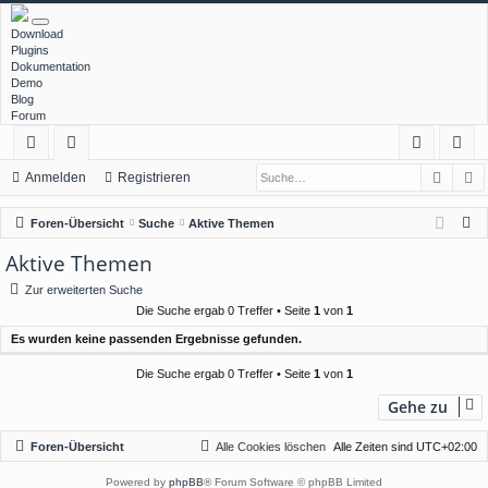
Download
Plugins
Dokumentation
Demo
Blog
Forum
Such
E
ch
or
n
eg
Anmelden
Registrieren
ne
en
m
ist
S
Foren-Übersicht
Suche
Aktive Themen
llz
el
rie
u
Aktive Themen
c
ug
de
re
Zur erweiterten Suche
h
rif
n
n
Die Suche ergab 0 Treffer • Seite
1
von
1
e
Es wurden keine passenden Ergebnisse gefunden.
f
Die Suche ergab 0 Treffer • Seite
1
von
1
Gehe zu
Foren-Übersicht
Alle Cookies löschen
Alle Zeiten sind
UTC+02:00
Powered by
phpBB
® Forum Software © phpBB Limited