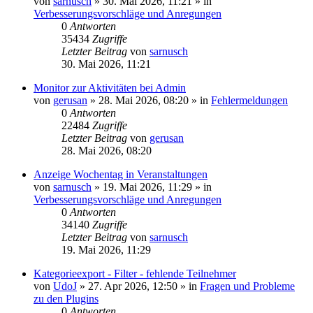
von
sarnusch
»
30. Mai 2026, 11:21
» in
Verbesserungsvorschläge und Anregungen
0
Antworten
35434
Zugriffe
Letzter Beitrag
von
sarnusch
30. Mai 2026, 11:21
Monitor zur Aktivitäten bei Admin
von
gerusan
»
28. Mai 2026, 08:20
» in
Fehlermeldungen
0
Antworten
22484
Zugriffe
Letzter Beitrag
von
gerusan
28. Mai 2026, 08:20
Anzeige Wochentag in Veranstaltungen
von
sarnusch
»
19. Mai 2026, 11:29
» in
Verbesserungsvorschläge und Anregungen
0
Antworten
34140
Zugriffe
Letzter Beitrag
von
sarnusch
19. Mai 2026, 11:29
Kategorieexport - Filter - fehlende Teilnehmer
von
UdoJ
»
27. Apr 2026, 12:50
» in
Fragen und Probleme
zu den Plugins
0
Antworten