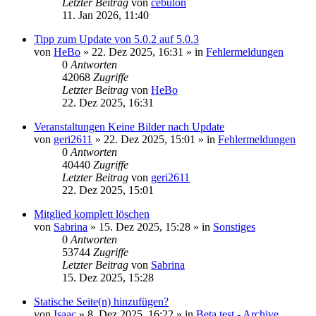
Letzter Beitrag
von
cebulon
11. Jan 2026, 11:40
Tipp zum Update von 5.0.2 auf 5.0.3
von
HeBo
»
22. Dez 2025, 16:31
» in
Fehlermeldungen
0
Antworten
42068
Zugriffe
Letzter Beitrag
von
HeBo
22. Dez 2025, 16:31
Veranstaltungen Keine Bilder nach Update
von
geri2611
»
22. Dez 2025, 15:01
» in
Fehlermeldungen
0
Antworten
40440
Zugriffe
Letzter Beitrag
von
geri2611
22. Dez 2025, 15:01
Mitglied komplett löschen
von
Sabrina
»
15. Dez 2025, 15:28
» in
Sonstiges
0
Antworten
53744
Zugriffe
Letzter Beitrag
von
Sabrina
15. Dez 2025, 15:28
Statische Seite(n) hinzufügen?
von
Isaac
»
8. Dez 2025, 16:22
» in
Beta test - Archive