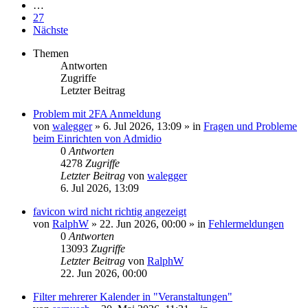
…
27
Nächste
Themen
Antworten
Zugriffe
Letzter Beitrag
Problem mit 2FA Anmeldung
von
walegger
»
6. Jul 2026, 13:09
» in
Fragen und Probleme
beim Einrichten von Admidio
0
Antworten
4278
Zugriffe
Letzter Beitrag
von
walegger
6. Jul 2026, 13:09
favicon wird nicht richtig angezeigt
von
RalphW
»
22. Jun 2026, 00:00
» in
Fehlermeldungen
0
Antworten
13093
Zugriffe
Letzter Beitrag
von
RalphW
22. Jun 2026, 00:00
Filter mehrerer Kalender in "Veranstaltungen"