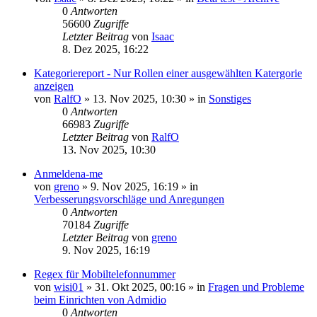
0
Antworten
56600
Zugriffe
Letzter Beitrag
von
Isaac
8. Dez 2025, 16:22
Kategoriereport - Nur Rollen einer ausgewählten Katergorie
anzeigen
von
RalfO
»
13. Nov 2025, 10:30
» in
Sonstiges
0
Antworten
66983
Zugriffe
Letzter Beitrag
von
RalfO
13. Nov 2025, 10:30
Anmeldena-me
von
greno
»
9. Nov 2025, 16:19
» in
Verbesserungsvorschläge und Anregungen
0
Antworten
70184
Zugriffe
Letzter Beitrag
von
greno
9. Nov 2025, 16:19
Regex für Mobiltelefonnummer
von
wisi01
»
31. Okt 2025, 00:16
» in
Fragen und Probleme
beim Einrichten von Admidio
0
Antworten