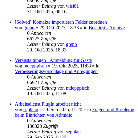
63609
Zugriffe
Letzter Beitrag
von
wisi01
31. Okt 2025, 00:16
[Solved] Kontakte importieren Felder zuordnen
von
greno
»
29. Okt 2025, 18:33
» in
Beta test - Archive
0
Antworten
66225
Zugriffe
Letzter Beitrag
von
greno
29. Okt 2025, 18:33
Veranstaltungen - Anmeldung für Gäste
von
mdepppisch
»
19. Okt 2025, 11:08
» in
Verbesserungsvorschläge und Anregungen
0
Antworten
66921
Zugriffe
Letzter Beitrag
von
mdepppisch
19. Okt 2025, 11:08
Arbeitsdienst PlugIn arbeitet nicht
von
sephian
»
29. Sep 2025, 11:20
» in
Fragen und Probleme
beim Einrichten von Admidio
0
Antworten
130828
Zugriffe
Letzter Beitrag
von
sephian
29. Sep 2025, 11:20