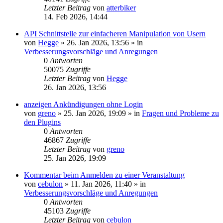
Letzter Beitrag
von
atterbiker
14. Feb 2026, 14:44
API Schnittstelle zur einfacheren Manipulation von Usern
von
Hegge
»
26. Jan 2026, 13:56
» in
Verbesserungsvorschläge und Anregungen
0
Antworten
50075
Zugriffe
Letzter Beitrag
von
Hegge
26. Jan 2026, 13:56
anzeigen Ankündigungen ohne Login
von
greno
»
25. Jan 2026, 19:09
» in
Fragen und Probleme zu
den Plugins
0
Antworten
46867
Zugriffe
Letzter Beitrag
von
greno
25. Jan 2026, 19:09
Kommentar beim Anmelden zu einer Veranstaltung
von
cebulon
»
11. Jan 2026, 11:40
» in
Verbesserungsvorschläge und Anregungen
0
Antworten
45103
Zugriffe
Letzter Beitrag
von
cebulon