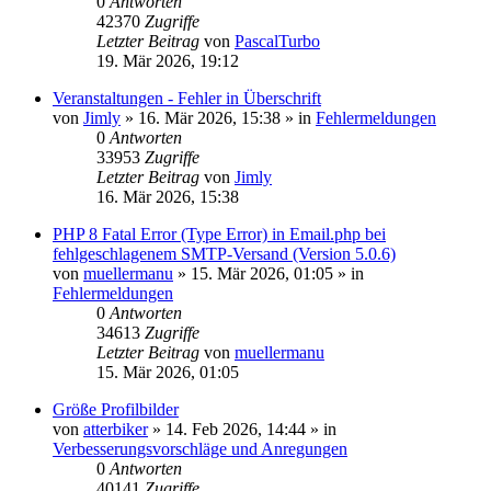
0
Antworten
42370
Zugriffe
Letzter Beitrag
von
PascalTurbo
19. Mär 2026, 19:12
Veranstaltungen - Fehler in Überschrift
von
Jimly
»
16. Mär 2026, 15:38
» in
Fehlermeldungen
0
Antworten
33953
Zugriffe
Letzter Beitrag
von
Jimly
16. Mär 2026, 15:38
PHP 8 Fatal Error (Type Error) in Email.php bei
fehlgeschlagenem SMTP-Versand (Version 5.0.6)
von
muellermanu
»
15. Mär 2026, 01:05
» in
Fehlermeldungen
0
Antworten
34613
Zugriffe
Letzter Beitrag
von
muellermanu
15. Mär 2026, 01:05
Größe Profilbilder
von
atterbiker
»
14. Feb 2026, 14:44
» in
Verbesserungsvorschläge und Anregungen
0
Antworten
40141
Zugriffe