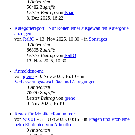
0
Antworten
56482
Zugriffe
Letzter Beitrag
von
Isaac
8. Dez 2025, 16:22
Kategoriereport - Nur Rollen einer ausgewählten Katergorie
anzeigen
von
RalfO
»
13. Nov 2025, 10:30
» in
Sonstiges
0
Antworten
66895
Zugriffe
Letzter Beitrag
von
RalfO
13. Nov 2025, 10:30
Anmeldena-me
von
greno
»
9. Nov 2025, 16:19
» in
Verbesserungsvorschläge und Anregungen
0
Antworten
70070
Zugriffe
Letzter Beitrag
von
greno
9. Nov 2025, 16:19
Regex für Mobiltelefonnummer
von
wisi01
»
31. Okt 2025, 00:16
» in
Fragen und Probleme
beim Einrichten von Admidio
0
Antworten