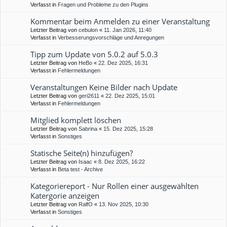
Verfasst in
Fragen und Probleme zu den Plugins
Kommentar beim Anmelden zu einer Veranstaltung
Letzter Beitrag von
cebulon
«
11. Jan 2026, 11:40
Verfasst in
Verbesserungsvorschläge und Anregungen
Tipp zum Update von 5.0.2 auf 5.0.3
Letzter Beitrag von
HeBo
«
22. Dez 2025, 16:31
Verfasst in
Fehlermeldungen
Veranstaltungen Keine Bilder nach Update
Letzter Beitrag von
geri2611
«
22. Dez 2025, 15:01
Verfasst in
Fehlermeldungen
Mitglied komplett löschen
Letzter Beitrag von
Sabrina
«
15. Dez 2025, 15:28
Verfasst in
Sonstiges
Statische Seite(n) hinzufügen?
Letzter Beitrag von
Isaac
«
8. Dez 2025, 16:22
Verfasst in
Beta test - Archive
Kategoriereport - Nur Rollen einer ausgewählten
Katergorie anzeigen
Letzter Beitrag von
RalfO
«
13. Nov 2025, 10:30
Verfasst in
Sonstiges