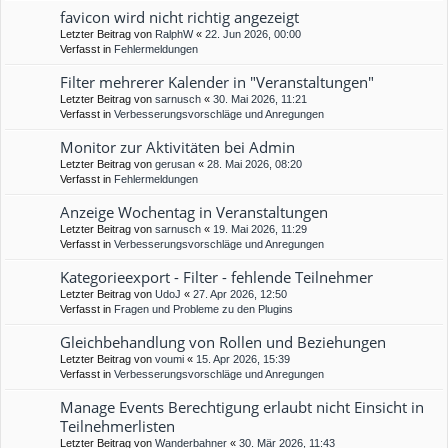
favicon wird nicht richtig angezeigt
Letzter Beitrag von
RalphW
«
22. Jun 2026, 00:00
Verfasst in
Fehlermeldungen
Filter mehrerer Kalender in "Veranstaltungen"
Letzter Beitrag von
sarnusch
«
30. Mai 2026, 11:21
Verfasst in
Verbesserungsvorschläge und Anregungen
Monitor zur Aktivitäten bei Admin
Letzter Beitrag von
gerusan
«
28. Mai 2026, 08:20
Verfasst in
Fehlermeldungen
Anzeige Wochentag in Veranstaltungen
Letzter Beitrag von
sarnusch
«
19. Mai 2026, 11:29
Verfasst in
Verbesserungsvorschläge und Anregungen
Kategorieexport - Filter - fehlende Teilnehmer
Letzter Beitrag von
UdoJ
«
27. Apr 2026, 12:50
Verfasst in
Fragen und Probleme zu den Plugins
Gleichbehandlung von Rollen und Beziehungen
Letzter Beitrag von
voumi
«
15. Apr 2026, 15:39
Verfasst in
Verbesserungsvorschläge und Anregungen
Manage Events Berechtigung erlaubt nicht Einsicht in
Teilnehmerlisten
Letzter Beitrag von
Wanderbahner
«
30. Mär 2026, 11:43