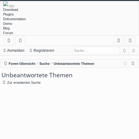
Download
Plugins
Dokumentation
Demo
Blog
Forum
Such
E
ch
or
n
eg
Anmelden
Registrieren
ne
en
m
ist
S
Foren-Übersicht
Suche
Unbeantwortete Themen
llz
el
rie
u
Unbeantwortete Themen
c
ug
de
re
Zur erweiterten Suche
h
rif
n
n
e
f