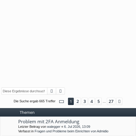
Suche
Erweiterte Suche
Seite
1
von
27
2
3
4
5
27
1
Nächs
Die Suche ergab 665 Treffer
…
Themen
Problem mit 2FA Anmeldung
Letzter Beitrag von
walegger
«
6. Jul 2026, 13:09
Verfasst in
Fragen und Probleme beim Einrichten von Admidio