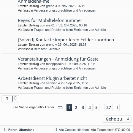
Anmeldena-me
Letzter Beitrag von
greno
«
9. Nov 2025, 16:19
Verfasst in
Verbesserungsvorschläge und Anregungen
Regex für Mobiltelefonnummer
Letzter Beitrag von
wisi01
«
31. Okt 2025, 00:16
Verfasst in
Fragen und Probleme beim Einrichten von Admidio
[Solved] Kontakte importieren Felder zuordnen
Letzter Beitrag von
greno
«
29. Okt 2025, 18:33
Verfasst in
Beta test - Archive
Veranstaltungen - Anmeldung für Gäste
Letzter Beitrag von
mdepppisch
«
19. Okt 2025, 11:08
Verfasst in
Verbesserungsvorschläge und Anregungen
Arbeitsdienst PlugIn arbeitet nicht
Letzter Beitrag von
sephian
«
29. Sep 2025, 11:20
Verfasst in
Fragen und Probleme beim Einrichten von Admidio
Seite
1
von
27
2
3
4
5
27
1
Nächs
Die Suche ergab 665 Treffer
…
Gehe zu
Foren-Übersicht
Alle Cookies löschen
Alle Zeiten sind
UTC+02:00