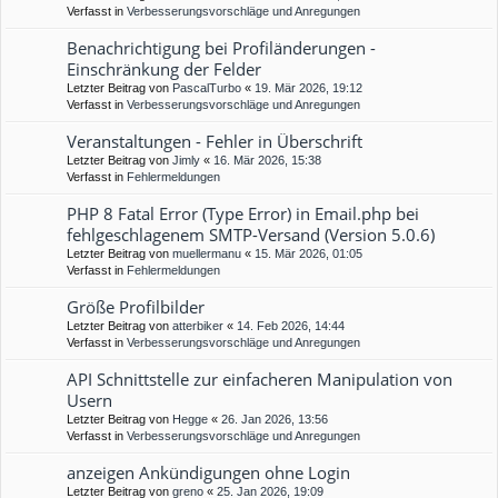
Verfasst in
Verbesserungsvorschläge und Anregungen
Benachrichtigung bei Profiländerungen -
Einschränkung der Felder
Letzter Beitrag von
PascalTurbo
«
19. Mär 2026, 19:12
Verfasst in
Verbesserungsvorschläge und Anregungen
Veranstaltungen - Fehler in Überschrift
Letzter Beitrag von
Jimly
«
16. Mär 2026, 15:38
Verfasst in
Fehlermeldungen
PHP 8 Fatal Error (Type Error) in Email.php bei
fehlgeschlagenem SMTP-Versand (Version 5.0.6)
Letzter Beitrag von
muellermanu
«
15. Mär 2026, 01:05
Verfasst in
Fehlermeldungen
Größe Profilbilder
Letzter Beitrag von
atterbiker
«
14. Feb 2026, 14:44
Verfasst in
Verbesserungsvorschläge und Anregungen
API Schnittstelle zur einfacheren Manipulation von
Usern
Letzter Beitrag von
Hegge
«
26. Jan 2026, 13:56
Verfasst in
Verbesserungsvorschläge und Anregungen
anzeigen Ankündigungen ohne Login
Letzter Beitrag von
greno
«
25. Jan 2026, 19:09