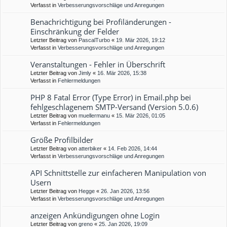
Verfasst in
Verbesserungsvorschläge und Anregungen
Benachrichtigung bei Profiländerungen -
Einschränkung der Felder
Letzter Beitrag von
PascalTurbo
«
19. Mär 2026, 19:12
Verfasst in
Verbesserungsvorschläge und Anregungen
Veranstaltungen - Fehler in Überschrift
Letzter Beitrag von
Jimly
«
16. Mär 2026, 15:38
Verfasst in
Fehlermeldungen
PHP 8 Fatal Error (Type Error) in Email.php bei
fehlgeschlagenem SMTP-Versand (Version 5.0.6)
Letzter Beitrag von
muellermanu
«
15. Mär 2026, 01:05
Verfasst in
Fehlermeldungen
Größe Profilbilder
Letzter Beitrag von
atterbiker
«
14. Feb 2026, 14:44
Verfasst in
Verbesserungsvorschläge und Anregungen
API Schnittstelle zur einfacheren Manipulation von
Usern
Letzter Beitrag von
Hegge
«
26. Jan 2026, 13:56
Verfasst in
Verbesserungsvorschläge und Anregungen
anzeigen Ankündigungen ohne Login
Letzter Beitrag von
greno
«
25. Jan 2026, 19:09