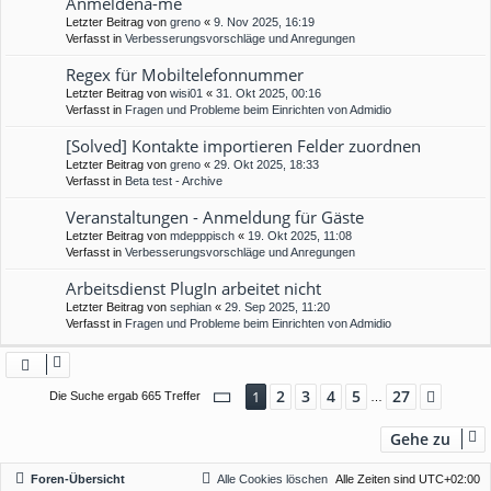
Anmeldena-me
Letzter Beitrag von
greno
«
9. Nov 2025, 16:19
Verfasst in
Verbesserungsvorschläge und Anregungen
Regex für Mobiltelefonnummer
Letzter Beitrag von
wisi01
«
31. Okt 2025, 00:16
Verfasst in
Fragen und Probleme beim Einrichten von Admidio
[Solved] Kontakte importieren Felder zuordnen
Letzter Beitrag von
greno
«
29. Okt 2025, 18:33
Verfasst in
Beta test - Archive
Veranstaltungen - Anmeldung für Gäste
Letzter Beitrag von
mdepppisch
«
19. Okt 2025, 11:08
Verfasst in
Verbesserungsvorschläge und Anregungen
Arbeitsdienst PlugIn arbeitet nicht
Letzter Beitrag von
sephian
«
29. Sep 2025, 11:20
Verfasst in
Fragen und Probleme beim Einrichten von Admidio
Seite
1
von
27
2
3
4
5
27
1
Nächs
Die Suche ergab 665 Treffer
…
Gehe zu
Foren-Übersicht
Alle Cookies löschen
Alle Zeiten sind
UTC+02:00