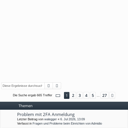
Suche
Erweiterte Suche
Seite
1
von
27
2
3
4
5
27
1
Nächs
Die Suche ergab 665 Treffer
…
Themen
Problem mit 2FA Anmeldung
Letzter Beitrag von
walegger
«
6. Jul 2026, 13:09
Verfasst in
Fragen und Probleme beim Einrichten von Admidio