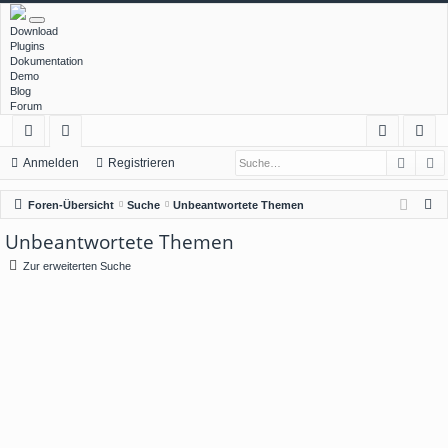
Download
Plugins
Dokumentation
Demo
Blog
Forum
Such
E
ch
or
n
eg
Anmelden
Registrieren
ne
en
m
ist
S
Foren-Übersicht
Suche
Unbeantwortete Themen
llz
el
rie
u
Unbeantwortete Themen
c
ug
de
re
Zur erweiterten Suche
h
rif
n
n
e
f