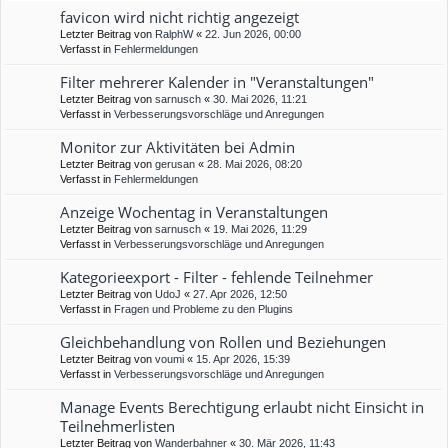
favicon wird nicht richtig angezeigt
Letzter Beitrag von
RalphW
«
22. Jun 2026, 00:00
Verfasst in
Fehlermeldungen
Filter mehrerer Kalender in "Veranstaltungen"
Letzter Beitrag von
sarnusch
«
30. Mai 2026, 11:21
Verfasst in
Verbesserungsvorschläge und Anregungen
Monitor zur Aktivitäten bei Admin
Letzter Beitrag von
gerusan
«
28. Mai 2026, 08:20
Verfasst in
Fehlermeldungen
Anzeige Wochentag in Veranstaltungen
Letzter Beitrag von
sarnusch
«
19. Mai 2026, 11:29
Verfasst in
Verbesserungsvorschläge und Anregungen
Kategorieexport - Filter - fehlende Teilnehmer
Letzter Beitrag von
UdoJ
«
27. Apr 2026, 12:50
Verfasst in
Fragen und Probleme zu den Plugins
Gleichbehandlung von Rollen und Beziehungen
Letzter Beitrag von
voumi
«
15. Apr 2026, 15:39
Verfasst in
Verbesserungsvorschläge und Anregungen
Manage Events Berechtigung erlaubt nicht Einsicht in
Teilnehmerlisten
Letzter Beitrag von
Wanderbahner
«
30. Mär 2026, 11:43