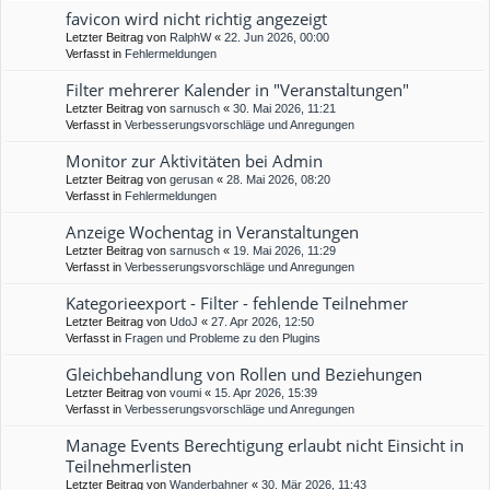
favicon wird nicht richtig angezeigt
Letzter Beitrag von
RalphW
«
22. Jun 2026, 00:00
Verfasst in
Fehlermeldungen
Filter mehrerer Kalender in "Veranstaltungen"
Letzter Beitrag von
sarnusch
«
30. Mai 2026, 11:21
Verfasst in
Verbesserungsvorschläge und Anregungen
Monitor zur Aktivitäten bei Admin
Letzter Beitrag von
gerusan
«
28. Mai 2026, 08:20
Verfasst in
Fehlermeldungen
Anzeige Wochentag in Veranstaltungen
Letzter Beitrag von
sarnusch
«
19. Mai 2026, 11:29
Verfasst in
Verbesserungsvorschläge und Anregungen
Kategorieexport - Filter - fehlende Teilnehmer
Letzter Beitrag von
UdoJ
«
27. Apr 2026, 12:50
Verfasst in
Fragen und Probleme zu den Plugins
Gleichbehandlung von Rollen und Beziehungen
Letzter Beitrag von
voumi
«
15. Apr 2026, 15:39
Verfasst in
Verbesserungsvorschläge und Anregungen
Manage Events Berechtigung erlaubt nicht Einsicht in
Teilnehmerlisten
Letzter Beitrag von
Wanderbahner
«
30. Mär 2026, 11:43