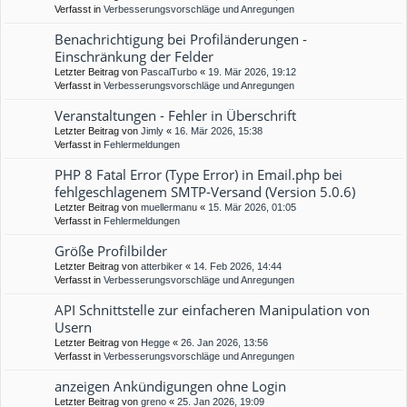
Verfasst in
Verbesserungsvorschläge und Anregungen
Benachrichtigung bei Profiländerungen -
Einschränkung der Felder
Letzter Beitrag von
PascalTurbo
«
19. Mär 2026, 19:12
Verfasst in
Verbesserungsvorschläge und Anregungen
Veranstaltungen - Fehler in Überschrift
Letzter Beitrag von
Jimly
«
16. Mär 2026, 15:38
Verfasst in
Fehlermeldungen
PHP 8 Fatal Error (Type Error) in Email.php bei
fehlgeschlagenem SMTP-Versand (Version 5.0.6)
Letzter Beitrag von
muellermanu
«
15. Mär 2026, 01:05
Verfasst in
Fehlermeldungen
Größe Profilbilder
Letzter Beitrag von
atterbiker
«
14. Feb 2026, 14:44
Verfasst in
Verbesserungsvorschläge und Anregungen
API Schnittstelle zur einfacheren Manipulation von
Usern
Letzter Beitrag von
Hegge
«
26. Jan 2026, 13:56
Verfasst in
Verbesserungsvorschläge und Anregungen
anzeigen Ankündigungen ohne Login
Letzter Beitrag von
greno
«
25. Jan 2026, 19:09