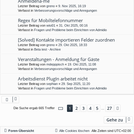
Anmeldena-me
Letzter Beitrag von
greno
«
9. Nov 2025, 16:19
Verfasst in
Verbesserungsvorschläge und Anregungen
Regex für Mobiltelefonnummer
Letzter Beitrag von
wisi01
«
31. Okt 2025, 00:16
Verfasst in
Fragen und Probleme beim Einrichten von Admidio
[Solved] Kontakte importieren Felder zuordnen
Letzter Beitrag von
greno
«
29. Okt 2025, 18:33
Verfasst in
Beta test - Archive
Veranstaltungen - Anmeldung für Gäste
Letzter Beitrag von
mdepppisch
«
19. Okt 2025, 11:08
Verfasst in
Verbesserungsvorschläge und Anregungen
Arbeitsdienst PlugIn arbeitet nicht
Letzter Beitrag von
sephian
«
29. Sep 2025, 11:20
Verfasst in
Fragen und Probleme beim Einrichten von Admidio
Seite
1
von
27
2
3
4
5
27
1
Nächs
Die Suche ergab 665 Treffer
…
Gehe zu
Foren-Übersicht
Alle Cookies löschen
Alle Zeiten sind
UTC+02:00