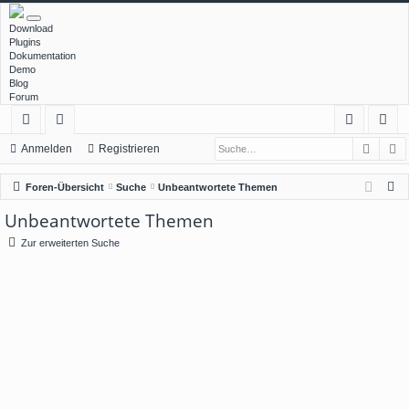
Download
Plugins
Dokumentation
Demo
Blog
Forum
Such
E
ch
or
n
eg
Anmelden
Registrieren
ne
en
m
ist
S
Foren-Übersicht
Suche
Unbeantwortete Themen
llz
el
rie
u
Unbeantwortete Themen
c
ug
de
re
Zur erweiterten Suche
h
rif
n
n
e
f