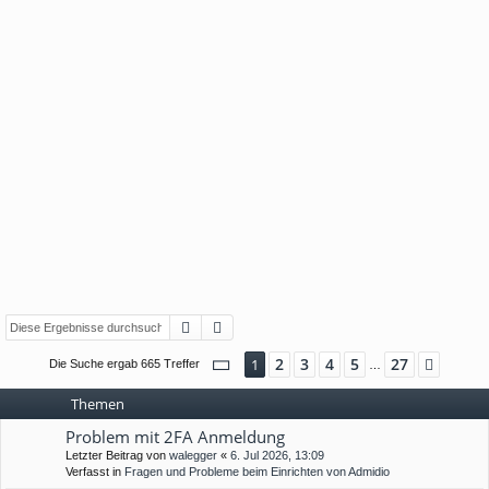
Suche
Erweiterte Suche
Seite
1
von
27
2
3
4
5
27
1
Nächs
Die Suche ergab 665 Treffer
…
Themen
Problem mit 2FA Anmeldung
Letzter Beitrag von
walegger
«
6. Jul 2026, 13:09
Verfasst in
Fragen und Probleme beim Einrichten von Admidio