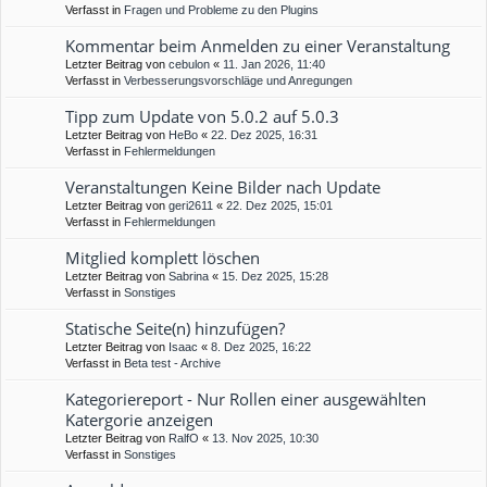
Verfasst in
Fragen und Probleme zu den Plugins
Kommentar beim Anmelden zu einer Veranstaltung
Letzter Beitrag von
cebulon
«
11. Jan 2026, 11:40
Verfasst in
Verbesserungsvorschläge und Anregungen
Tipp zum Update von 5.0.2 auf 5.0.3
Letzter Beitrag von
HeBo
«
22. Dez 2025, 16:31
Verfasst in
Fehlermeldungen
Veranstaltungen Keine Bilder nach Update
Letzter Beitrag von
geri2611
«
22. Dez 2025, 15:01
Verfasst in
Fehlermeldungen
Mitglied komplett löschen
Letzter Beitrag von
Sabrina
«
15. Dez 2025, 15:28
Verfasst in
Sonstiges
Statische Seite(n) hinzufügen?
Letzter Beitrag von
Isaac
«
8. Dez 2025, 16:22
Verfasst in
Beta test - Archive
Kategoriereport - Nur Rollen einer ausgewählten
Katergorie anzeigen
Letzter Beitrag von
RalfO
«
13. Nov 2025, 10:30
Verfasst in
Sonstiges