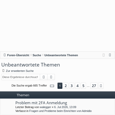
S
Foren-Übersicht
Suche
Unbeantwortete Themen
u
Unbeantwortete Themen
c
Zur erweiterten Suche
h
Suche
Erweiterte Suche
e
Seite
1
von
27
2
3
4
5
27
1
Nächs
Die Suche ergab 665 Treffer
…
Themen
Problem mit 2FA Anmeldung
Letzter Beitrag von
walegger
«
6. Jul 2026, 13:09
Verfasst in
Fragen und Probleme beim Einrichten von Admidio