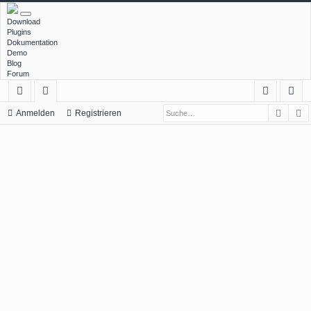
Download
Plugins
Dokumentation
Demo
Blog
Forum
Such
E
ch
or
n
eg
Anmelden
Registrieren
ne
en
m
ist
llz
el
rie
ug
de
re
rif
n
n
f