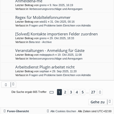
Anmeldena-me
Letzter Beitrag von
greno
«
9. Nov 2025, 16:19
Verfasst in
Verbesserungsvorschläge und Anregungen
Regex für Mobiltelefonnummer
Letzter Beitrag von
wisi01
«
31. Okt 2025, 00:16
Verfasst in
Fragen und Probleme beim Einrichten von Admidio
[Solved] Kontakte importieren Felder zuordnen
Letzter Beitrag von
greno
«
29. Okt 2025, 18:33
Verfasst in
Beta test - Archive
Veranstaltungen - Anmeldung für Gäste
Letzter Beitrag von
mdepppisch
«
19. Okt 2025, 11:08
Verfasst in
Verbesserungsvorschläge und Anregungen
Arbeitsdienst PlugIn arbeitet nicht
Letzter Beitrag von
sephian
«
29. Sep 2025, 11:20
Verfasst in
Fragen und Probleme beim Einrichten von Admidio
Seite
1
von
27
2
3
4
5
27
1
Nächs
Die Suche ergab 665 Treffer
…
Gehe zu
Foren-Übersicht
Alle Cookies löschen
Alle Zeiten sind
UTC+02:00