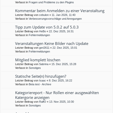
Verfasst in
Fragen und Probleme zu den Plugins
Kommentar beim Anmelden zu einer Veranstaltung
Letzter Beitrag von
cebulon
«
11. Jan 2026, 11:40
Verfasst in
Verbesserungsvorschläge und Anregungen
Tipp zum Update von 5.0.2 auf 5.0.3
Letzter Beitrag von
HeBo
«
22. Dez 2025, 16:31
Verfasst in
Fehlermeldungen
Veranstaltungen Keine Bilder nach Update
Letzter Beitrag von
geri2611
«
22. Dez 2025, 15:01
Verfasst in
Fehlermeldungen
Mitglied komplett löschen
Letzter Beitrag von
Sabrina
«
15. Dez 2025, 15:28
Verfasst in
Sonstiges
Statische Seite(n) hinzufügen?
Letzter Beitrag von
Isaac
«
8. Dez 2025, 16:22
Verfasst in
Beta test - Archive
Kategoriereport - Nur Rollen einer ausgewählten
Katergorie anzeigen
Letzter Beitrag von
RalfO
«
13. Nov 2025, 10:30
Verfasst in
Sonstiges