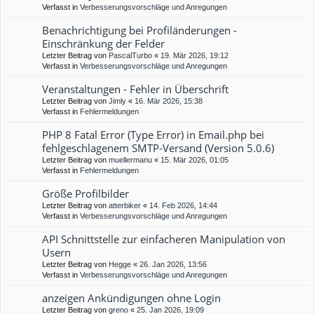
Verfasst in
Verbesserungsvorschläge und Anregungen
Benachrichtigung bei Profiländerungen -
Einschränkung der Felder
Letzter Beitrag von
PascalTurbo
«
19. Mär 2026, 19:12
Verfasst in
Verbesserungsvorschläge und Anregungen
Veranstaltungen - Fehler in Überschrift
Letzter Beitrag von
Jimly
«
16. Mär 2026, 15:38
Verfasst in
Fehlermeldungen
PHP 8 Fatal Error (Type Error) in Email.php bei
fehlgeschlagenem SMTP-Versand (Version 5.0.6)
Letzter Beitrag von
muellermanu
«
15. Mär 2026, 01:05
Verfasst in
Fehlermeldungen
Größe Profilbilder
Letzter Beitrag von
atterbiker
«
14. Feb 2026, 14:44
Verfasst in
Verbesserungsvorschläge und Anregungen
API Schnittstelle zur einfacheren Manipulation von
Usern
Letzter Beitrag von
Hegge
«
26. Jan 2026, 13:56
Verfasst in
Verbesserungsvorschläge und Anregungen
anzeigen Ankündigungen ohne Login
Letzter Beitrag von
greno
«
25. Jan 2026, 19:09