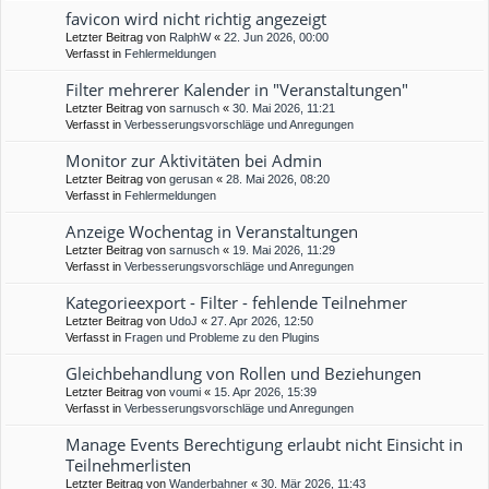
favicon wird nicht richtig angezeigt
Letzter Beitrag von
RalphW
«
22. Jun 2026, 00:00
Verfasst in
Fehlermeldungen
Filter mehrerer Kalender in "Veranstaltungen"
Letzter Beitrag von
sarnusch
«
30. Mai 2026, 11:21
Verfasst in
Verbesserungsvorschläge und Anregungen
Monitor zur Aktivitäten bei Admin
Letzter Beitrag von
gerusan
«
28. Mai 2026, 08:20
Verfasst in
Fehlermeldungen
Anzeige Wochentag in Veranstaltungen
Letzter Beitrag von
sarnusch
«
19. Mai 2026, 11:29
Verfasst in
Verbesserungsvorschläge und Anregungen
Kategorieexport - Filter - fehlende Teilnehmer
Letzter Beitrag von
UdoJ
«
27. Apr 2026, 12:50
Verfasst in
Fragen und Probleme zu den Plugins
Gleichbehandlung von Rollen und Beziehungen
Letzter Beitrag von
voumi
«
15. Apr 2026, 15:39
Verfasst in
Verbesserungsvorschläge und Anregungen
Manage Events Berechtigung erlaubt nicht Einsicht in
Teilnehmerlisten
Letzter Beitrag von
Wanderbahner
«
30. Mär 2026, 11:43