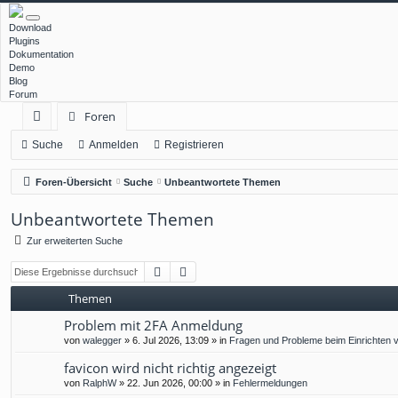
Download
Plugins
Dokumentation
Demo
Blog
Forum
Foren
ch
Suche
Anmelden
Registrieren
ne
Foren-Übersicht
Suche
Unbeantwortete Themen
llz
Unbeantwortete Themen
ug
Zur erweiterten Suche
rif
Suche
Erweiterte Suche
f
Themen
Problem mit 2FA Anmeldung
von
walegger
»
6. Jul 2026, 13:09
» in
Fragen und Probleme beim Einrichten 
favicon wird nicht richtig angezeigt
von
RalphW
»
22. Jun 2026, 00:00
» in
Fehlermeldungen