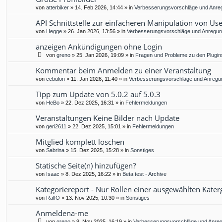
von
atterbiker
»
14. Feb 2026, 14:44
» in
Verbesserungsvorschläge und Anre
API Schnittstelle zur einfacheren Manipulation von Us
von
Hegge
»
26. Jan 2026, 13:56
» in
Verbesserungsvorschläge und Anregu
anzeigen Ankündigungen ohne Login
von
greno
»
25. Jan 2026, 19:09
» in
Fragen und Probleme zu den Plugin
Kommentar beim Anmelden zu einer Veranstaltung
von
cebulon
»
11. Jan 2026, 11:40
» in
Verbesserungsvorschläge und Anregu
Tipp zum Update von 5.0.2 auf 5.0.3
von
HeBo
»
22. Dez 2025, 16:31
» in
Fehlermeldungen
Veranstaltungen Keine Bilder nach Update
von
geri2611
»
22. Dez 2025, 15:01
» in
Fehlermeldungen
Mitglied komplett löschen
von
Sabrina
»
15. Dez 2025, 15:28
» in
Sonstiges
Statische Seite(n) hinzufügen?
von
Isaac
»
8. Dez 2025, 16:22
» in
Beta test - Archive
Kategoriereport - Nur Rollen einer ausgewählten Kater
von
RalfO
»
13. Nov 2025, 10:30
» in
Sonstiges
Anmeldena-me
von
greno
»
9. Nov 2025, 16:19
» in
Verbesserungsvorschläge und Anre