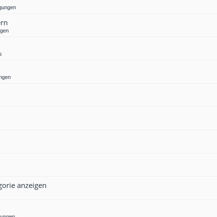
gungen
ern
ngen
s
ngen
gorie anzeigen
gungen