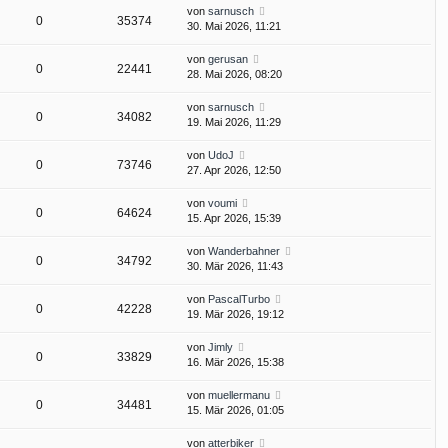
von
sarnusch
0
35374
30. Mai 2026, 11:21
von
gerusan
0
22441
28. Mai 2026, 08:20
von
sarnusch
0
34082
19. Mai 2026, 11:29
von
UdoJ
0
73746
27. Apr 2026, 12:50
von
voumi
0
64624
15. Apr 2026, 15:39
von
Wanderbahner
0
34792
30. Mär 2026, 11:43
von
PascalTurbo
0
42228
19. Mär 2026, 19:12
von
Jimly
0
33829
16. Mär 2026, 15:38
von
muellermanu
0
34481
15. Mär 2026, 01:05
von
atterbiker