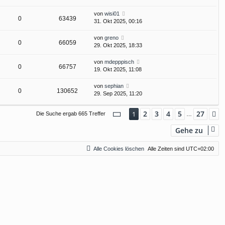
von
wisi01
0
63439
31. Okt 2025, 00:16
von
greno
0
66059
29. Okt 2025, 18:33
von
mdepppisch
0
66757
19. Okt 2025, 11:08
von
sephian
0
130652
29. Sep 2025, 11:20
Seite
1
von
27
2
3
4
5
27
1
N
Die Suche ergab 665 Treffer
…
Gehe zu
Alle Cookies löschen
Alle Zeiten sind
UTC+02:00