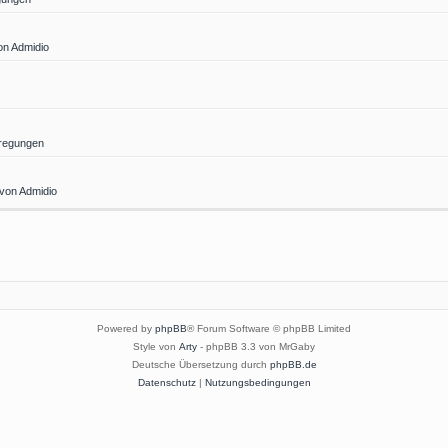
on Admidio
regungen
 von Admidio
Powered by
phpBB
® Forum Software © phpBB Limited
Style von
Arty
- phpBB 3.3 von MrGaby
Deutsche Übersetzung durch
phpBB.de
Datenschutz
|
Nutzungsbedingungen