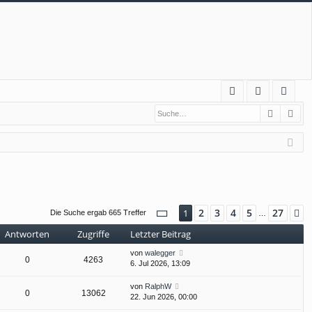
S
Suche
Erw
FA
n
eg
Q
m
ist
el
rie
de
re
n
n
Seite
1
von
27
2
3
4
5
27
1
N
Die Suche ergab 665 Treffer
…
Antworten
Zugriffe
Letzter Beitrag
von
walegger
0
4263
6. Jul 2026, 13:09
von
RalphW
0
13062
22. Jun 2026, 00:00