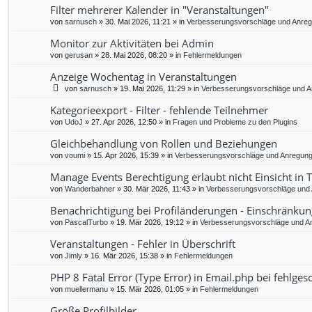
Filter mehrerer Kalender in "Veranstaltungen"
von
sarnusch
»
30. Mai 2026, 11:21
» in
Verbesserungsvorschläge und Anre
Monitor zur Aktivitäten bei Admin
von
gerusan
»
28. Mai 2026, 08:20
» in
Fehlermeldungen
Anzeige Wochentag in Veranstaltungen
von
sarnusch
»
19. Mai 2026, 11:29
» in
Verbesserungsvorschläge und 
Kategorieexport - Filter - fehlende Teilnehmer
von
UdoJ
»
27. Apr 2026, 12:50
» in
Fragen und Probleme zu den Plugins
Gleichbehandlung von Rollen und Beziehungen
von
voumi
»
15. Apr 2026, 15:39
» in
Verbesserungsvorschläge und Anregun
Manage Events Berechtigung erlaubt nicht Einsicht in 
von
Wanderbahner
»
30. Mär 2026, 11:43
» in
Verbesserungsvorschläge und
Benachrichtigung bei Profiländerungen - Einschränkun
von
PascalTurbo
»
19. Mär 2026, 19:12
» in
Verbesserungsvorschläge und A
Veranstaltungen - Fehler in Überschrift
von
Jimly
»
16. Mär 2026, 15:38
» in
Fehlermeldungen
PHP 8 Fatal Error (Type Error) in Email.php bei fehlg
von
muellermanu
»
15. Mär 2026, 01:05
» in
Fehlermeldungen
Größe Profilbilder