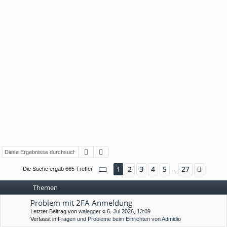
Suche
Erweiterte Suche
Seite
1
von
27
2
3
4
5
27
1
Nächs
Die Suche ergab 665 Treffer
…
Themen
Problem mit 2FA Anmeldung
Letzter Beitrag von
walegger
«
6. Jul 2026, 13:09
Verfasst in
Fragen und Probleme beim Einrichten von Admidio