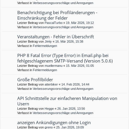
Verfasst in
Verbesserungsvorschläge und Anregungen
Benachrichtigung bei Profiländerungen -
Einschränkung der Felder
Letzter Beitrag von
PascalTurbo
«
19. Mär 2026, 19:12
Verfasst in
Verbesserungsvorschläge und Anregungen
Veranstaltungen - Fehler in Überschrift
Letzter Beitrag von
Jimly
«
16. Mär 2026, 15:38
Verfasst in
Fehlermeldungen
PHP 8 Fatal Error (Type Error) in Email.php bei
fehlgeschlagenem SMTP-Versand (Version 5.0.6)
Letzter Beitrag von
muellermanu
«
15. Mär 2026, 01:05
Verfasst in
Fehlermeldungen
Größe Profilbilder
Letzter Beitrag von
atterbiker
«
14. Feb 2026, 14:44
Verfasst in
Verbesserungsvorschläge und Anregungen
API Schnittstelle zur einfacheren Manipulation von
Usern
Letzter Beitrag von
Hegge
«
26. Jan 2026, 13:56
Verfasst in
Verbesserungsvorschläge und Anregungen
anzeigen Ankündigungen ohne Login
Letzter Beitrag von
greno
«
25. Jan 2026, 19:09