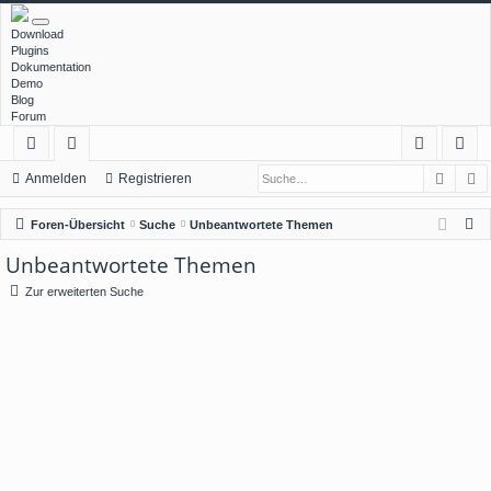
Download
Plugins
Dokumentation
Demo
Blog
Forum
Such
E
ch
or
n
eg
Anmelden
Registrieren
ne
en
m
ist
S
Foren-Übersicht
Suche
Unbeantwortete Themen
llz
el
rie
u
Unbeantwortete Themen
c
ug
de
re
Zur erweiterten Suche
h
rif
n
n
e
f