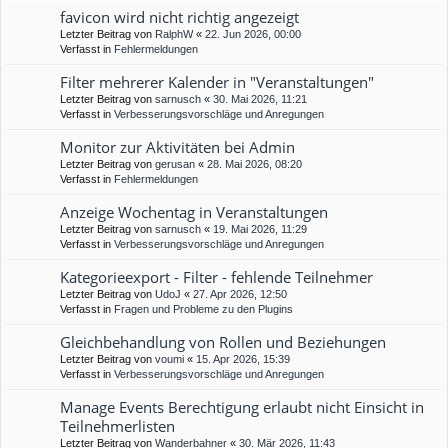
favicon wird nicht richtig angezeigt
Letzter Beitrag von
RalphW
«
22. Jun 2026, 00:00
Verfasst in
Fehlermeldungen
Filter mehrerer Kalender in "Veranstaltungen"
Letzter Beitrag von
sarnusch
«
30. Mai 2026, 11:21
Verfasst in
Verbesserungsvorschläge und Anregungen
Monitor zur Aktivitäten bei Admin
Letzter Beitrag von
gerusan
«
28. Mai 2026, 08:20
Verfasst in
Fehlermeldungen
Anzeige Wochentag in Veranstaltungen
Letzter Beitrag von
sarnusch
«
19. Mai 2026, 11:29
Verfasst in
Verbesserungsvorschläge und Anregungen
Kategorieexport - Filter - fehlende Teilnehmer
Letzter Beitrag von
UdoJ
«
27. Apr 2026, 12:50
Verfasst in
Fragen und Probleme zu den Plugins
Gleichbehandlung von Rollen und Beziehungen
Letzter Beitrag von
voumi
«
15. Apr 2026, 15:39
Verfasst in
Verbesserungsvorschläge und Anregungen
Manage Events Berechtigung erlaubt nicht Einsicht in
Teilnehmerlisten
Letzter Beitrag von
Wanderbahner
«
30. Mär 2026, 11:43