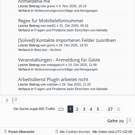
Anmeldena-me
Letzter Beitrag von
greno
«
9. Nov 2025, 16:19
Verfasst in
Verbesserungsvorschläge und Anregungen
Regex für Mobiltelefonnummer
Letzter Beitrag von
wisi01
«
31. Okt 2025, 00:16
Verfasst in
Fragen und Probleme beim Einrichten von Admidio
[Solved] Kontakte importieren Felder zuordnen
Letzter Beitrag von
greno
«
29. Okt 2025, 18:33
Verfasst in
Beta test - Archive
Veranstaltungen - Anmeldung für Gäste
Letzter Beitrag von
mdepppisch
«
19. Okt 2025, 11:08
Verfasst in
Verbesserungsvorschläge und Anregungen
Arbeitsdienst PlugIn arbeitet nicht
Letzter Beitrag von
sephian
«
29. Sep 2025, 11:20
Verfasst in
Fragen und Probleme beim Einrichten von Admidio
Seite
1
von
27
2
3
4
5
27
1
Nächs
Die Suche ergab 665 Treffer
…
Gehe zu
Foren-Übersicht
Alle Cookies löschen
Alle Zeiten sind
UTC+02:00