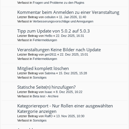
Verfasst in
Fragen und Probleme zu den Plugins
Kommentar beim Anmelden zu einer Veranstaltung
Letzter Beitrag von
cebulon
«
11. Jan 2026, 11:40
Verfasst in
Verbesserungsvorschläge und Anregungen
Tipp zum Update von 5.0.2 auf 5.0.3
Letzter Beitrag von
HeBo
«
22. Dez 2025, 16:31
Verfasst in
Fehlermeldungen
Veranstaltungen Keine Bilder nach Update
Letzter Beitrag von
geri2611
«
22. Dez 2025, 15:01
Verfasst in
Fehlermeldungen
Mitglied komplett löschen
Letzter Beitrag von
Sabrina
«
15. Dez 2025, 15:28
Verfasst in
Sonstiges
Statische Seite(n) hinzufügen?
Letzter Beitrag von
Isaac
«
8. Dez 2025, 16:22
Verfasst in
Beta test - Archive
Kategoriereport - Nur Rollen einer ausgewählten
Katergorie anzeigen
Letzter Beitrag von
RalfO
«
13. Nov 2025, 10:30
Verfasst in
Sonstiges