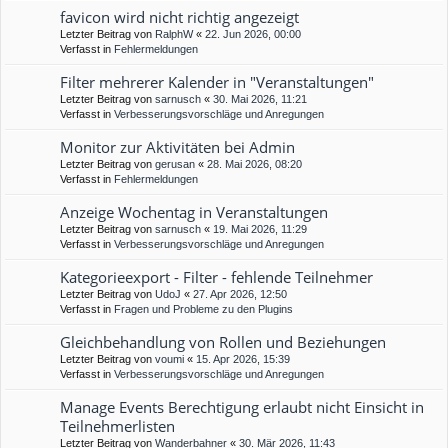
favicon wird nicht richtig angezeigt
Letzter Beitrag von
RalphW
«
22. Jun 2026, 00:00
Verfasst in
Fehlermeldungen
Filter mehrerer Kalender in "Veranstaltungen"
Letzter Beitrag von
sarnusch
«
30. Mai 2026, 11:21
Verfasst in
Verbesserungsvorschläge und Anregungen
Monitor zur Aktivitäten bei Admin
Letzter Beitrag von
gerusan
«
28. Mai 2026, 08:20
Verfasst in
Fehlermeldungen
Anzeige Wochentag in Veranstaltungen
Letzter Beitrag von
sarnusch
«
19. Mai 2026, 11:29
Verfasst in
Verbesserungsvorschläge und Anregungen
Kategorieexport - Filter - fehlende Teilnehmer
Letzter Beitrag von
UdoJ
«
27. Apr 2026, 12:50
Verfasst in
Fragen und Probleme zu den Plugins
Gleichbehandlung von Rollen und Beziehungen
Letzter Beitrag von
voumi
«
15. Apr 2026, 15:39
Verfasst in
Verbesserungsvorschläge und Anregungen
Manage Events Berechtigung erlaubt nicht Einsicht in
Teilnehmerlisten
Letzter Beitrag von
Wanderbahner
«
30. Mär 2026, 11:43