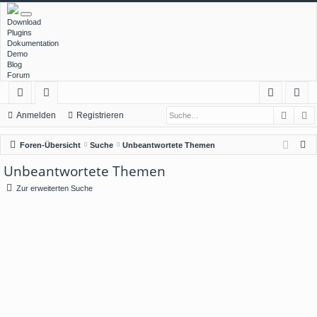
Download
Plugins
Dokumentation
Demo
Blog
Forum
Such
E
ch
or
n
eg
Anmelden
Registrieren
ne
en
m
ist
S
Foren-Übersicht
Suche
Unbeantwortete Themen
llz
el
rie
u
Unbeantwortete Themen
c
ug
de
re
Zur erweiterten Suche
h
rif
n
n
e
f