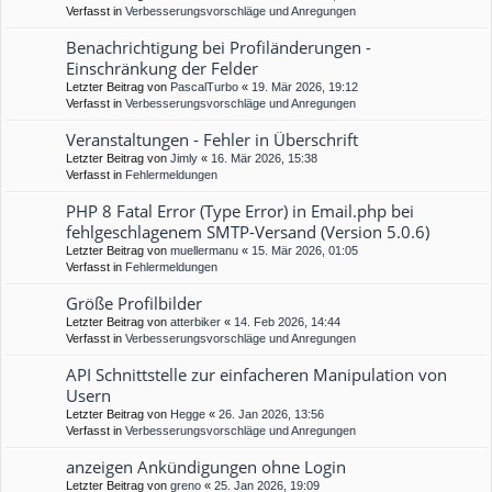
Verfasst in
Verbesserungsvorschläge und Anregungen
Benachrichtigung bei Profiländerungen -
Einschränkung der Felder
Letzter Beitrag von
PascalTurbo
«
19. Mär 2026, 19:12
Verfasst in
Verbesserungsvorschläge und Anregungen
Veranstaltungen - Fehler in Überschrift
Letzter Beitrag von
Jimly
«
16. Mär 2026, 15:38
Verfasst in
Fehlermeldungen
PHP 8 Fatal Error (Type Error) in Email.php bei
fehlgeschlagenem SMTP-Versand (Version 5.0.6)
Letzter Beitrag von
muellermanu
«
15. Mär 2026, 01:05
Verfasst in
Fehlermeldungen
Größe Profilbilder
Letzter Beitrag von
atterbiker
«
14. Feb 2026, 14:44
Verfasst in
Verbesserungsvorschläge und Anregungen
API Schnittstelle zur einfacheren Manipulation von
Usern
Letzter Beitrag von
Hegge
«
26. Jan 2026, 13:56
Verfasst in
Verbesserungsvorschläge und Anregungen
anzeigen Ankündigungen ohne Login
Letzter Beitrag von
greno
«
25. Jan 2026, 19:09