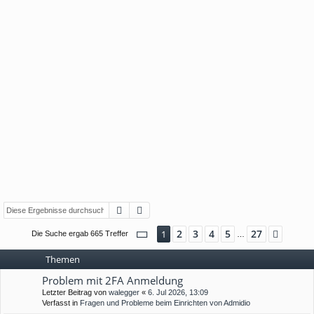
Suche
Erweiterte Suche
Seite
1
von
27
2
3
4
5
27
1
Nächs
Die Suche ergab 665 Treffer
…
Themen
Problem mit 2FA Anmeldung
Letzter Beitrag von
walegger
«
6. Jul 2026, 13:09
Verfasst in
Fragen und Probleme beim Einrichten von Admidio