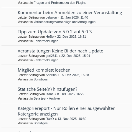
Verfasst in
Fragen und Probleme zu den Plugins
Kommentar beim Anmelden zu einer Veranstaltung
Letzter Beitrag von
cebulon
«
11. Jan 2026, 11:40
Verfasst in
Verbesserungsvorschläge und Anregungen
Tipp zum Update von 5.0.2 auf 5.0.3
Letzter Beitrag von
HeBo
«
22. Dez 2025, 16:31
Verfasst in
Fehlermeldungen
Veranstaltungen Keine Bilder nach Update
Letzter Beitrag von
geri2611
«
22. Dez 2025, 15:01
Verfasst in
Fehlermeldungen
Mitglied komplett löschen
Letzter Beitrag von
Sabrina
«
15. Dez 2025, 15:28
Verfasst in
Sonstiges
Statische Seite(n) hinzufügen?
Letzter Beitrag von
Isaac
«
8. Dez 2025, 16:22
Verfasst in
Beta test - Archive
Kategoriereport - Nur Rollen einer ausgewählten
Katergorie anzeigen
Letzter Beitrag von
RalfO
«
13. Nov 2025, 10:30
Verfasst in
Sonstiges