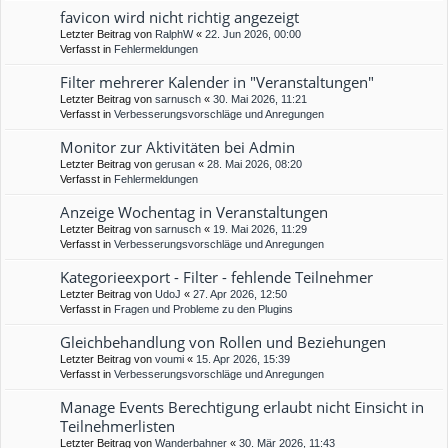
favicon wird nicht richtig angezeigt
Letzter Beitrag von
RalphW
«
22. Jun 2026, 00:00
Verfasst in
Fehlermeldungen
Filter mehrerer Kalender in "Veranstaltungen"
Letzter Beitrag von
sarnusch
«
30. Mai 2026, 11:21
Verfasst in
Verbesserungsvorschläge und Anregungen
Monitor zur Aktivitäten bei Admin
Letzter Beitrag von
gerusan
«
28. Mai 2026, 08:20
Verfasst in
Fehlermeldungen
Anzeige Wochentag in Veranstaltungen
Letzter Beitrag von
sarnusch
«
19. Mai 2026, 11:29
Verfasst in
Verbesserungsvorschläge und Anregungen
Kategorieexport - Filter - fehlende Teilnehmer
Letzter Beitrag von
UdoJ
«
27. Apr 2026, 12:50
Verfasst in
Fragen und Probleme zu den Plugins
Gleichbehandlung von Rollen und Beziehungen
Letzter Beitrag von
voumi
«
15. Apr 2026, 15:39
Verfasst in
Verbesserungsvorschläge und Anregungen
Manage Events Berechtigung erlaubt nicht Einsicht in
Teilnehmerlisten
Letzter Beitrag von
Wanderbahner
«
30. Mär 2026, 11:43