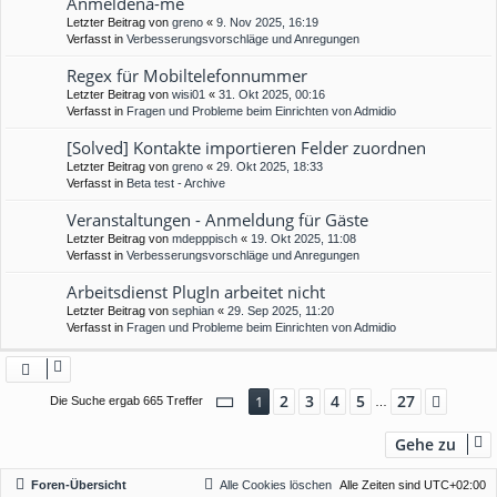
Anmeldena-me
Letzter Beitrag von
greno
«
9. Nov 2025, 16:19
Verfasst in
Verbesserungsvorschläge und Anregungen
Regex für Mobiltelefonnummer
Letzter Beitrag von
wisi01
«
31. Okt 2025, 00:16
Verfasst in
Fragen und Probleme beim Einrichten von Admidio
[Solved] Kontakte importieren Felder zuordnen
Letzter Beitrag von
greno
«
29. Okt 2025, 18:33
Verfasst in
Beta test - Archive
Veranstaltungen - Anmeldung für Gäste
Letzter Beitrag von
mdepppisch
«
19. Okt 2025, 11:08
Verfasst in
Verbesserungsvorschläge und Anregungen
Arbeitsdienst PlugIn arbeitet nicht
Letzter Beitrag von
sephian
«
29. Sep 2025, 11:20
Verfasst in
Fragen und Probleme beim Einrichten von Admidio
Seite
1
von
27
2
3
4
5
27
1
Nächs
Die Suche ergab 665 Treffer
…
Gehe zu
Foren-Übersicht
Alle Cookies löschen
Alle Zeiten sind
UTC+02:00