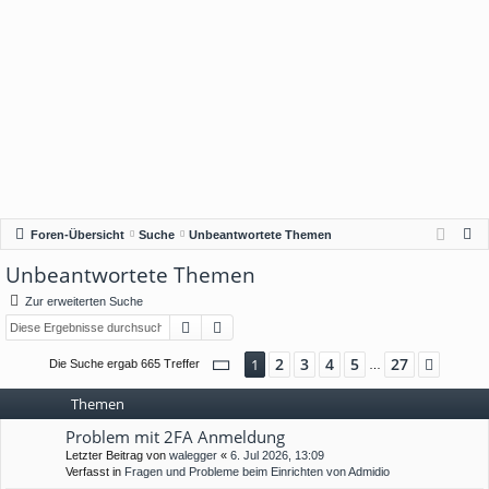
S
Foren-Übersicht
Suche
Unbeantwortete Themen
u
Unbeantwortete Themen
c
Zur erweiterten Suche
h
Suche
Erweiterte Suche
e
Seite
1
von
27
2
3
4
5
27
1
Nächs
Die Suche ergab 665 Treffer
…
Themen
Problem mit 2FA Anmeldung
Letzter Beitrag von
walegger
«
6. Jul 2026, 13:09
Verfasst in
Fragen und Probleme beim Einrichten von Admidio