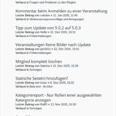
Verfasst in
Fragen und Probleme zu den Plugins
Kommentar beim Anmelden zu einer Veranstaltung
Letzter Beitrag von
cebulon
«
11. Jan 2026, 11:40
Verfasst in
Verbesserungsvorschläge und Anregungen
Tipp zum Update von 5.0.2 auf 5.0.3
Letzter Beitrag von
HeBo
«
22. Dez 2025, 16:31
Verfasst in
Fehlermeldungen
Veranstaltungen Keine Bilder nach Update
Letzter Beitrag von
geri2611
«
22. Dez 2025, 15:01
Verfasst in
Fehlermeldungen
Mitglied komplett löschen
Letzter Beitrag von
Sabrina
«
15. Dez 2025, 15:28
Verfasst in
Sonstiges
Statische Seite(n) hinzufügen?
Letzter Beitrag von
Isaac
«
8. Dez 2025, 16:22
Verfasst in
Beta test - Archive
Kategoriereport - Nur Rollen einer ausgewählten
Katergorie anzeigen
Letzter Beitrag von
RalfO
«
13. Nov 2025, 10:30
Verfasst in
Sonstiges