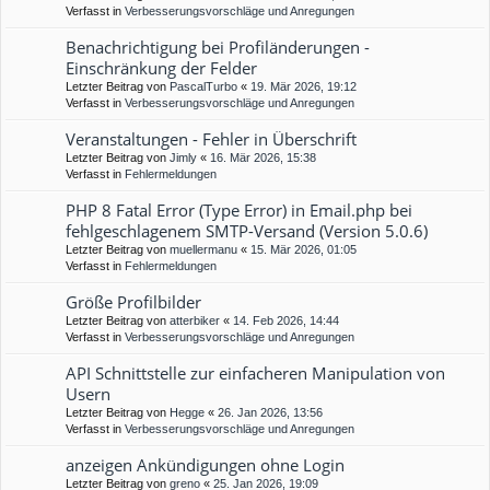
Verfasst in
Verbesserungsvorschläge und Anregungen
Benachrichtigung bei Profiländerungen -
Einschränkung der Felder
Letzter Beitrag von
PascalTurbo
«
19. Mär 2026, 19:12
Verfasst in
Verbesserungsvorschläge und Anregungen
Veranstaltungen - Fehler in Überschrift
Letzter Beitrag von
Jimly
«
16. Mär 2026, 15:38
Verfasst in
Fehlermeldungen
PHP 8 Fatal Error (Type Error) in Email.php bei
fehlgeschlagenem SMTP-Versand (Version 5.0.6)
Letzter Beitrag von
muellermanu
«
15. Mär 2026, 01:05
Verfasst in
Fehlermeldungen
Größe Profilbilder
Letzter Beitrag von
atterbiker
«
14. Feb 2026, 14:44
Verfasst in
Verbesserungsvorschläge und Anregungen
API Schnittstelle zur einfacheren Manipulation von
Usern
Letzter Beitrag von
Hegge
«
26. Jan 2026, 13:56
Verfasst in
Verbesserungsvorschläge und Anregungen
anzeigen Ankündigungen ohne Login
Letzter Beitrag von
greno
«
25. Jan 2026, 19:09