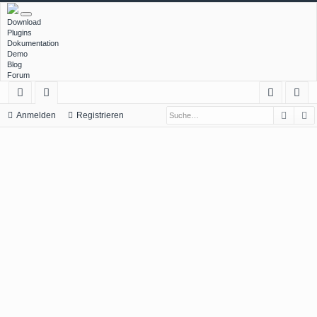
Download
Plugins
Dokumentation
Demo
Blog
Forum
Such
E
ch
or
n
eg
Anmelden
Registrieren
ne
en
m
ist
llz
el
rie
ug
de
re
rif
n
n
f