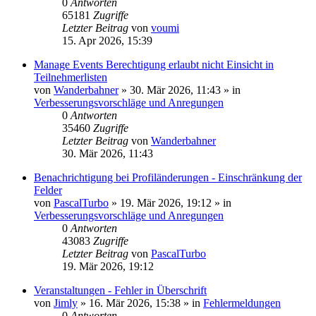
0
Antworten
65181
Zugriffe
Letzter Beitrag
von
voumi
15. Apr 2026, 15:39
Manage Events Berechtigung erlaubt nicht Einsicht in
Teilnehmerlisten
von
Wanderbahner
»
30. Mär 2026, 11:43
» in
Verbesserungsvorschläge und Anregungen
0
Antworten
35460
Zugriffe
Letzter Beitrag
von
Wanderbahner
30. Mär 2026, 11:43
Benachrichtigung bei Profiländerungen - Einschränkung der
Felder
von
PascalTurbo
»
19. Mär 2026, 19:12
» in
Verbesserungsvorschläge und Anregungen
0
Antworten
43083
Zugriffe
Letzter Beitrag
von
PascalTurbo
19. Mär 2026, 19:12
Veranstaltungen - Fehler in Überschrift
von
Jimly
»
16. Mär 2026, 15:38
» in
Fehlermeldungen
0
Antworten