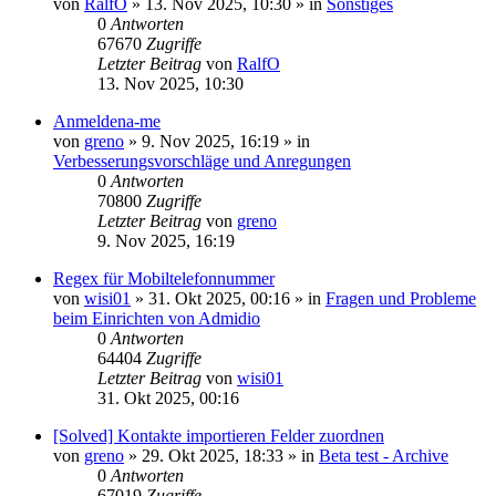
von
RalfO
»
13. Nov 2025, 10:30
» in
Sonstiges
0
Antworten
67670
Zugriffe
Letzter Beitrag
von
RalfO
13. Nov 2025, 10:30
Anmeldena-me
von
greno
»
9. Nov 2025, 16:19
» in
Verbesserungsvorschläge und Anregungen
0
Antworten
70800
Zugriffe
Letzter Beitrag
von
greno
9. Nov 2025, 16:19
Regex für Mobiltelefonnummer
von
wisi01
»
31. Okt 2025, 00:16
» in
Fragen und Probleme
beim Einrichten von Admidio
0
Antworten
64404
Zugriffe
Letzter Beitrag
von
wisi01
31. Okt 2025, 00:16
[Solved] Kontakte importieren Felder zuordnen
von
greno
»
29. Okt 2025, 18:33
» in
Beta test - Archive
0
Antworten
67019
Zugriffe