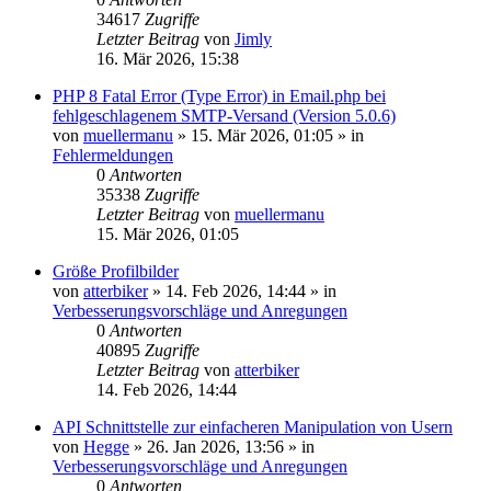
34617
Zugriffe
Letzter Beitrag
von
Jimly
16. Mär 2026, 15:38
PHP 8 Fatal Error (Type Error) in Email.php bei
fehlgeschlagenem SMTP-Versand (Version 5.0.6)
von
muellermanu
»
15. Mär 2026, 01:05
» in
Fehlermeldungen
0
Antworten
35338
Zugriffe
Letzter Beitrag
von
muellermanu
15. Mär 2026, 01:05
Größe Profilbilder
von
atterbiker
»
14. Feb 2026, 14:44
» in
Verbesserungsvorschläge und Anregungen
0
Antworten
40895
Zugriffe
Letzter Beitrag
von
atterbiker
14. Feb 2026, 14:44
API Schnittstelle zur einfacheren Manipulation von Usern
von
Hegge
»
26. Jan 2026, 13:56
» in
Verbesserungsvorschläge und Anregungen
0
Antworten