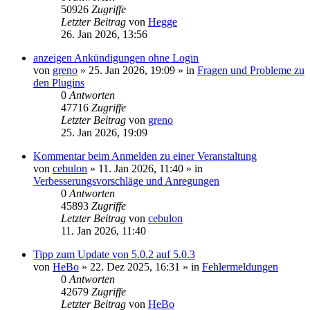
50926
Zugriffe
Letzter Beitrag
von
Hegge
26. Jan 2026, 13:56
anzeigen Ankündigungen ohne Login
von
greno
»
25. Jan 2026, 19:09
» in
Fragen und Probleme zu
den Plugins
0
Antworten
47716
Zugriffe
Letzter Beitrag
von
greno
25. Jan 2026, 19:09
Kommentar beim Anmelden zu einer Veranstaltung
von
cebulon
»
11. Jan 2026, 11:40
» in
Verbesserungsvorschläge und Anregungen
0
Antworten
45893
Zugriffe
Letzter Beitrag
von
cebulon
11. Jan 2026, 11:40
Tipp zum Update von 5.0.2 auf 5.0.3
von
HeBo
»
22. Dez 2025, 16:31
» in
Fehlermeldungen
0
Antworten
42679
Zugriffe
Letzter Beitrag
von
HeBo