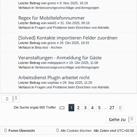
Letzter Beitrag von
greno
«
9. Nov 2025, 16:19
Verfasst in
Verbesserungsvorschläge und Anregungen
Regex für Mobiltelefonnummer
Letzter Beitrag von
wisi01
«
31. Okt 2025, 00:16
Verfasst in
Fragen und Probleme beim Einrichten von Admidio
[Solved] Kontakte importieren Felder zuordnen
Letzter Beitrag von
greno
«
29. Okt 2025, 18:33
Verfasst in
Beta test - Archive
Veranstaltungen - Anmeldung für Gäste
Letzter Beitrag von
mdepppisch
«
19. Okt 2025, 11:08
Verfasst in
Verbesserungsvorschläge und Anregungen
Arbeitsdienst PlugIn arbeitet nicht
Letzter Beitrag von
sephian
«
29. Sep 2025, 11:20
Verfasst in
Fragen und Probleme beim Einrichten von Admidio
Seite
1
von
27
2
3
4
5
27
1
Nächs
Die Suche ergab 665 Treffer
…
Gehe zu
Foren-Übersicht
Alle Cookies löschen
Alle Zeiten sind
UTC+02:00