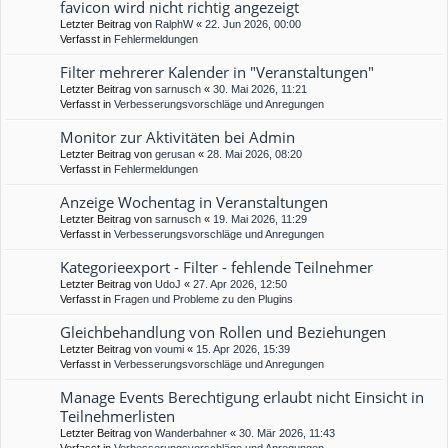
favicon wird nicht richtig angezeigt
Letzter Beitrag von
RalphW
«
22. Jun 2026, 00:00
Verfasst in
Fehlermeldungen
Filter mehrerer Kalender in "Veranstaltungen"
Letzter Beitrag von
sarnusch
«
30. Mai 2026, 11:21
Verfasst in
Verbesserungsvorschläge und Anregungen
Monitor zur Aktivitäten bei Admin
Letzter Beitrag von
gerusan
«
28. Mai 2026, 08:20
Verfasst in
Fehlermeldungen
Anzeige Wochentag in Veranstaltungen
Letzter Beitrag von
sarnusch
«
19. Mai 2026, 11:29
Verfasst in
Verbesserungsvorschläge und Anregungen
Kategorieexport - Filter - fehlende Teilnehmer
Letzter Beitrag von
UdoJ
«
27. Apr 2026, 12:50
Verfasst in
Fragen und Probleme zu den Plugins
Gleichbehandlung von Rollen und Beziehungen
Letzter Beitrag von
voumi
«
15. Apr 2026, 15:39
Verfasst in
Verbesserungsvorschläge und Anregungen
Manage Events Berechtigung erlaubt nicht Einsicht in
Teilnehmerlisten
Letzter Beitrag von
Wanderbahner
«
30. Mär 2026, 11:43