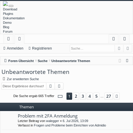
Download
Plugins
Dokumentation
Demo
Blog
Forum
Such
E
ch
or
n
eg
Anmelden
Registrieren
ne
en
m
ist
S
Foren-Übersicht
Suche
Unbeantwortete Themen
llz
el
rie
u
Unbeantwortete Themen
c
ug
de
re
Zur erweiterten Suche
h
rif
n
n
Suche
Erweiterte Suche
e
f
Seite
1
von
27
2
3
4
5
27
1
Nächs
Die Suche ergab 665 Treffer
…
Themen
Problem mit 2FA Anmeldung
Letzter Beitrag von
walegger
«
6. Jul 2026, 13:09
Verfasst in
Fragen und Probleme beim Einrichten von Admidio