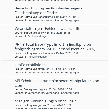
Verfasst in
Verbesserungsvorschläge und Anregungen
Benachrichtigung bei Profiländerungen -
Einschränkung der Felder
Letzter Beitrag von
PascalTurbo
«
19. Mär 2026, 19:12
Verfasst in
Verbesserungsvorschläge und Anregungen
Veranstaltungen - Fehler in Überschrift
Letzter Beitrag von
Jimly
«
16. Mär 2026, 15:38
Verfasst in
Fehlermeldungen
PHP 8 Fatal Error (Type Error) in Email.php bei
fehlgeschlagenem SMTP-Versand (Version 5.0.6)
Letzter Beitrag von
muellermanu
«
15. Mär 2026, 01:05
Verfasst in
Fehlermeldungen
Größe Profilbilder
Letzter Beitrag von
atterbiker
«
14. Feb 2026, 14:44
Verfasst in
Verbesserungsvorschläge und Anregungen
API Schnittstelle zur einfacheren Manipulation von
Usern
Letzter Beitrag von
Hegge
«
26. Jan 2026, 13:56
Verfasst in
Verbesserungsvorschläge und Anregungen
anzeigen Ankündigungen ohne Login
Letzter Beitrag von
greno
«
25. Jan 2026, 19:09
Verfasst in
Fragen und Probleme zu den Plugins