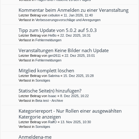
Kommentar beim Anmelden zu einer Veranstaltung
Letzter Beitrag von
cebulon
«
11. Jan 2026, 11:40
Verfasst in
Verbesserungsvorschläge und Anregungen
Tipp zum Update von 5.0.2 auf 5.0.3
Letzter Beitrag von
HeBo
«
22. Dez 2025, 16:31
Verfasst in
Fehlermeldungen
Veranstaltungen Keine Bilder nach Update
Letzter Beitrag von
geri2611
«
22. Dez 2025, 15:01
Verfasst in
Fehlermeldungen
Mitglied komplett löschen
Letzter Beitrag von
Sabrina
«
15. Dez 2025, 15:28
Verfasst in
Sonstiges
Statische Seite(n) hinzufügen?
Letzter Beitrag von
Isaac
«
8. Dez 2025, 16:22
Verfasst in
Beta test - Archive
Kategoriereport - Nur Rollen einer ausgewählten
Katergorie anzeigen
Letzter Beitrag von
RalfO
«
13. Nov 2025, 10:30
Verfasst in
Sonstiges
Anmeldena-me