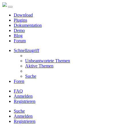
Download
Plugins
Dokumentation
Demo
Blog
Forum
Schnellzugriff
Unbeantwortete Themen
Aktive Themen
Suche
Foren
FAQ
Anmelden
Registrieren
Suche
Anmelden
Registrieren