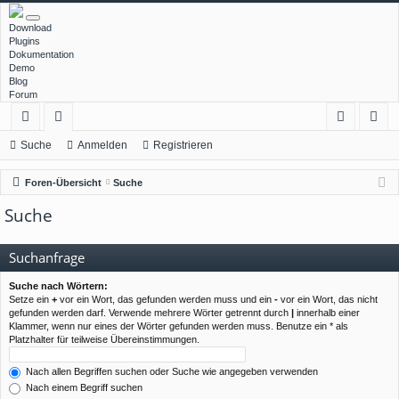
Download
Plugins
Dokumentation
Demo
Blog
Forum
ch
or
n
eg
Suche
Anmelden
Registrieren
ne
en
m
ist
Foren-Übersicht
Suche
llz
el
rie
Suche
ug
de
re
rif
n
n
Suchanfrage
f
Suche nach Wörtern:
Setze ein
+
vor ein Wort, das gefunden werden muss und ein
-
vor ein Wort, das nicht
gefunden werden darf. Verwende mehrere Wörter getrennt durch
|
innerhalb einer
Klammer, wenn nur eines der Wörter gefunden werden muss. Benutze ein * als
Platzhalter für teilweise Übereinstimmungen.
Nach allen Begriffen suchen oder Suche wie angegeben verwenden
Nach einem Begriff suchen