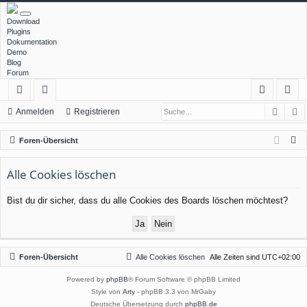
Download
Plugins
Dokumentation
Demo
Blog
Forum
Such
E
ch
or
n
eg
Anmelden
Registrieren
ne
en
m
ist
S
Foren-Übersicht
llz
el
rie
u
c
Alle Cookies löschen
ug
de
re
h
rif
n
n
Bist du dir sicher, dass du alle Cookies des Boards löschen möchtest?
e
f
Foren-Übersicht
Alle Cookies löschen
Alle Zeiten sind
UTC+02:00
Powered by
phpBB
® Forum Software © phpBB Limited
Style von
Arty
- phpBB 3.3 von MrGaby
Deutsche Übersetzung durch
phpBB.de