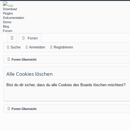
Download
Plugins
Dokumentation
Demo
Blog
Forum
Foren
ch
Suche
Anmelden
Registrieren
ne
Foren-Übersicht
llz
Alle Cookies löschen
ug
rif
Bist du dir sicher, dass du alle Cookies des Boards löschen möchtest?
f
Foren-Übersicht