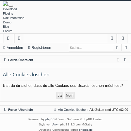
Download
Plugins
Dokumentation
Demo
Blog
Forum
Such
E
ch
or
n
eg
Anmelden
Registrieren
ne
en
m
ist
S
Foren-Übersicht
llz
el
rie
u
c
Alle Cookies löschen
ug
de
re
h
rif
n
n
Bist du dir sicher, dass du alle Cookies des Boards löschen möchtest?
e
f
Foren-Übersicht
Alle Cookies löschen
Alle Zeiten sind
UTC+02:00
Powered by
phpBB
® Forum Software © phpBB Limited
Style von
Arty
- phpBB 3.3 von MrGaby
Deutsche Übersetzung durch
phpBB.de