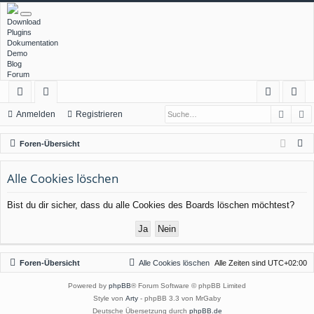
Download
Plugins
Dokumentation
Demo
Blog
Forum
Such
E
ch
or
n
eg
Anmelden
Registrieren
ne
en
m
ist
S
Foren-Übersicht
llz
el
rie
u
c
Alle Cookies löschen
ug
de
re
h
rif
n
n
Bist du dir sicher, dass du alle Cookies des Boards löschen möchtest?
e
f
Foren-Übersicht
Alle Cookies löschen
Alle Zeiten sind
UTC+02:00
Powered by
phpBB
® Forum Software © phpBB Limited
Style von
Arty
- phpBB 3.3 von MrGaby
Deutsche Übersetzung durch
phpBB.de