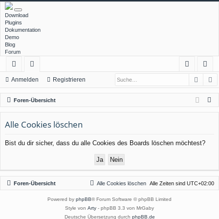
Download
Plugins
Dokumentation
Demo
Blog
Forum
Such
E
ch
or
n
eg
Anmelden
Registrieren
ne
en
m
ist
S
Foren-Übersicht
llz
el
rie
u
c
Alle Cookies löschen
ug
de
re
h
rif
n
n
Bist du dir sicher, dass du alle Cookies des Boards löschen möchtest?
e
f
Foren-Übersicht
Alle Cookies löschen
Alle Zeiten sind
UTC+02:00
Powered by
phpBB
® Forum Software © phpBB Limited
Style von
Arty
- phpBB 3.3 von MrGaby
Deutsche Übersetzung durch
phpBB.de