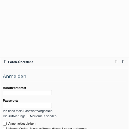
S
Foren-Übersicht
u
c
Anmelden
h
e
Benutzername:
Passwort:
Ich habe mein Passwort vergessen
Die Aktivierungs-E-Mail erneut senden
Angemeldet bleiben
Meinen Online-Status während dieser Sitzung verbergen