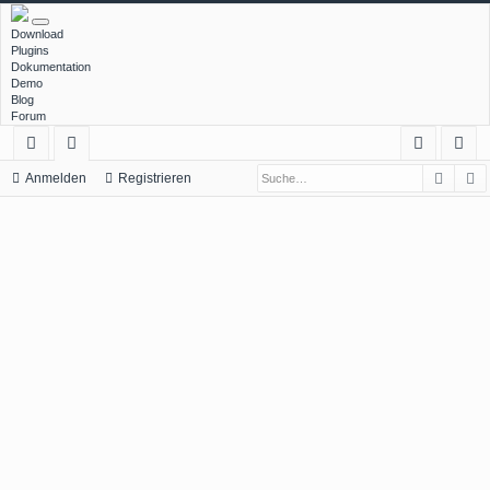
Download
Plugins
Dokumentation
Demo
Blog
Forum
Such
E
ch
or
n
eg
Anmelden
Registrieren
ne
en
m
ist
llz
el
rie
ug
de
re
rif
n
n
f