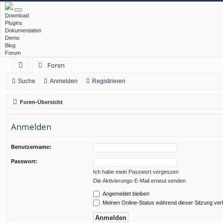
Download
Plugins
Dokumentation
Demo
Blog
Forum
Foren
ch
Suche
Anmelden
Registrieren
ne
Foren-Übersicht
llz
Anmelden
ug
rif
Benutzername:
f
Passwort:
Ich habe mein Passwort vergessen
Die Aktivierungs-E-Mail erneut senden
Angemeldet bleiben
Meinen Online-Status während dieser Sitzung ve