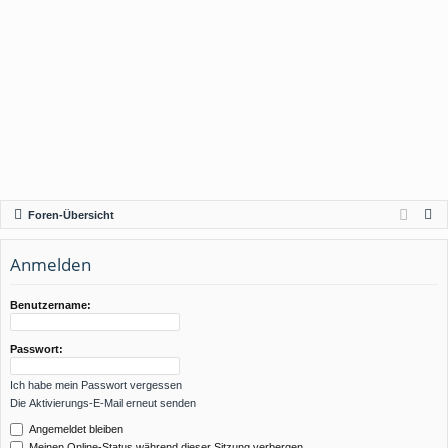
S
Foren-Übersicht
u
c
Anmelden
h
e
Benutzername:
Passwort:
Ich habe mein Passwort vergessen
Die Aktivierungs-E-Mail erneut senden
Angemeldet bleiben
Meinen Online-Status während dieser Sitzung verbergen