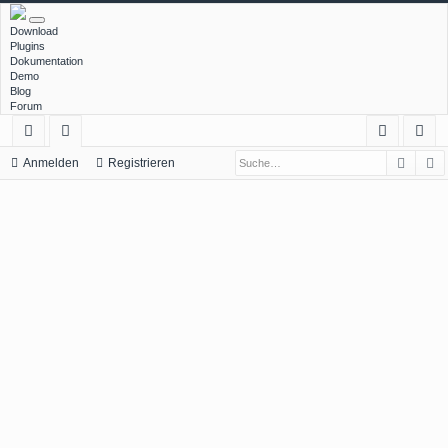
Download
Plugins
Dokumentation
Demo
Blog
Forum
Such
E
ch
or
n
eg
Anmelden
Registrieren
ne
en
m
ist
llz
el
rie
ug
de
re
rif
n
n
f