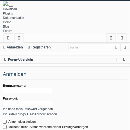
Download
Plugins
Dokumentation
Demo
Blog
Forum
Such
E
ch
or
n
eg
Anmelden
Registrieren
ne
en
m
ist
S
Foren-Übersicht
llz
el
rie
u
c
Anmelden
ug
de
re
h
rif
n
n
e
Benutzername:
f
Passwort:
Ich habe mein Passwort vergessen
Die Aktivierungs-E-Mail erneut senden
Angemeldet bleiben
Meinen Online-Status während dieser Sitzung verbergen