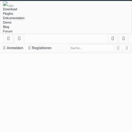
Download
Plugins
Dokumentation
Demo
Blog
Forum
Such
E
ch
or
n
eg
Anmelden
Registrieren
ne
en
m
ist
llz
el
rie
ug
de
re
rif
n
n
f