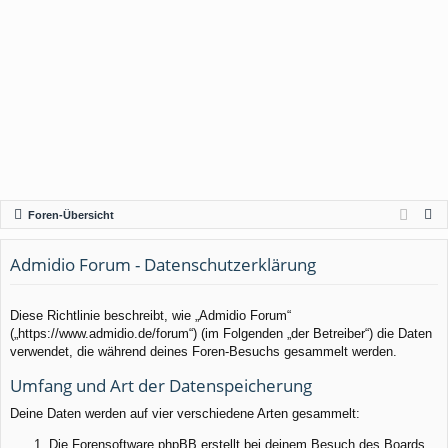
S
Foren-Übersicht
u
c
Admidio Forum - Datenschutzerklärung
h
e
Diese Richtlinie beschreibt, wie „Admidio Forum“
(„https://www.admidio.de/forum“) (im Folgenden „der Betreiber“) die Daten
verwendet, die während deines Foren-Besuchs gesammelt werden.
Umfang und Art der Datenspeicherung
Deine Daten werden auf vier verschiedene Arten gesammelt:
Die Forensoftware phpBB erstellt bei deinem Besuch des Boards