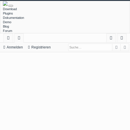
Download
Plugins
Dokumentation
Demo
Blog
Forum
Such
E
ch
or
n
eg
Anmelden
Registrieren
ne
en
m
ist
llz
el
rie
ug
de
re
rif
n
n
f