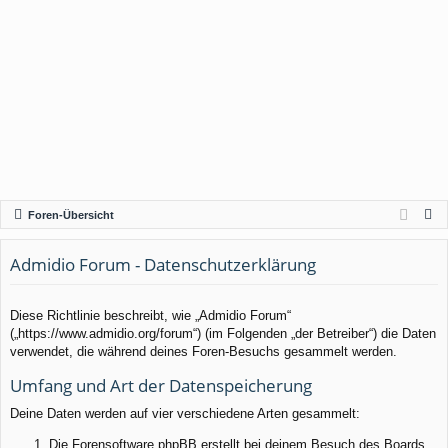
S
Foren-Übersicht
u
c
Admidio Forum - Datenschutzerklärung
h
e
Diese Richtlinie beschreibt, wie „Admidio Forum“
(„https://www.admidio.org/forum“) (im Folgenden „der Betreiber“) die Daten
verwendet, die während deines Foren-Besuchs gesammelt werden.
Umfang und Art der Datenspeicherung
Deine Daten werden auf vier verschiedene Arten gesammelt:
Die Forensoftware phpBB erstellt bei deinem Besuch des Boards