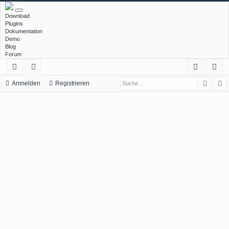
Download
Plugins
Dokumentation
Demo
Blog
Forum
Such
E
ch
or
n
eg
Anmelden
Registrieren
ne
en
m
ist
llz
el
rie
ug
de
re
rif
n
n
f