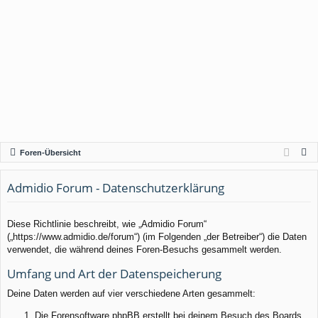
S
Foren-Übersicht
u
c
Admidio Forum - Datenschutzerklärung
h
e
Diese Richtlinie beschreibt, wie „Admidio Forum“
(„https://www.admidio.de/forum“) (im Folgenden „der Betreiber“) die Daten
verwendet, die während deines Foren-Besuchs gesammelt werden.
Umfang und Art der Datenspeicherung
Deine Daten werden auf vier verschiedene Arten gesammelt:
Die Forensoftware phpBB erstellt bei deinem Besuch des Boards