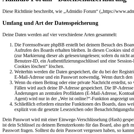
Diese Richtlinie beschreibt, wie „Admidio Forum“ („https://www.ad
Umfang und Art der Datenspeicherung
Deine Daten werden auf vier verschiedene Arten gesammelt:
Die Forensoftware phpBB erstellt bei deinem Besuch des Board
Aufrufen des Boards erhalten bleiben. In diesen Cookies sind d
(zur Markierung dieser als gelesen/ungelesen; sofern du nicht 
Benutzer-ID, ein Authentifizierungsschlüssel und eine Session-
Cookies löschen“ löschen.
Weiterhin werden die Daten gespeichert, die du bei der Registr
E-Mail-Adresse und ein Passwort notwendig. Wenn durch den Bet
Wenn du einen Beitrag oder eine private Nachricht erstellst, so
Fällen wird auch deine IP-Adresse gespeichert. Die IP-Adress
Änderungen an zentralen Profildaten (E-Mail-Adresse, Kontoa
Agent) wird nur in der „Wer ist online?“-Funktion angezeigt un
Schließlich erfordern einzelne Funktionen des Boards, dass w
explizit von dir gesetzte Lesezeichen oder Benachrichtigungsfu
Dein Passwort wird mit einer Einwege-Verschlüsselung (Hash) gespeich
ist dein Schlüssel zu deinem Benutzerkonto für das Board, also geh m
Passwort fragen. Solltest du dein Passwort vergessen haben, so kan