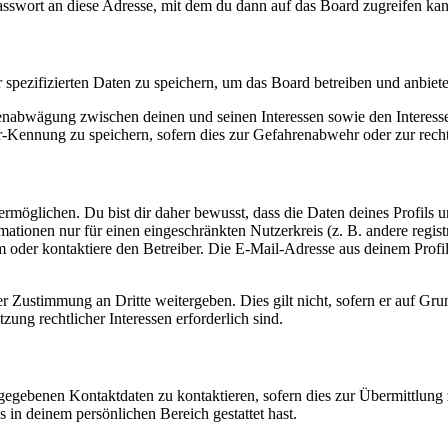
asswort an diese Adresse, mit dem du dann auf das Board zugreifen kan
r spezifizierten Daten zu speichern, um das Board betreiben und anbiet
ssenabwägung zwischen deinen und seinen Interessen sowie den Interes
-Kennung zu speichern, sofern dies zur Gefahrenabwehr oder zur recht
möglichen. Du bist dir daher bewusst, dass die Daten deines Profils und
mationen nur für einen eingeschränkten Nutzerkreis (z. B. andere regist
oder kontaktiere den Betreiber. Die E-Mail-Adresse aus deinem Profil 
r Zustimmung an Dritte weitergeben. Dies gilt nicht, sofern er auf Gr
zung rechtlicher Interessen erforderlich sind.
ngegebenen Kontaktdaten zu kontaktieren, sofern dies zur Übermittlung z
s in deinem persönlichen Bereich gestattet hast.