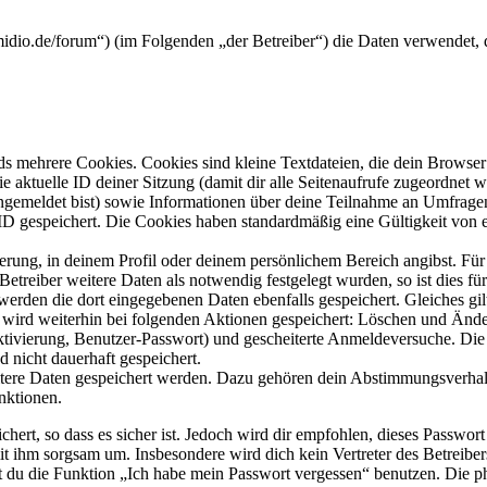
midio.de/forum“) (im Folgenden „der Betreiber“) die Daten verwendet
s mehrere Cookies. Cookies sind kleine Textdateien, die dein Browser 
ie aktuelle ID deiner Sitzung (damit dir alle Seitenaufrufe zugeordnet
angemeldet bist) sowie Informationen über deine Teilnahme an Umfragen
ID gespeichert. Die Cookies haben standardmäßig eine Gültigkeit von e
ierung, in deinem Profil oder deinem persönlichem Bereich angibst. Für
reiber weitere Daten als notwendig festgelegt wurden, so ist dies für 
 werden die dort eingegebenen Daten ebenfalls gespeichert. Gleiches gi
e wird weiterhin bei folgenden Aktionen gespeichert: Löschen und Änd
ktivierung, Benutzer-Passwort) und gescheiterte Anmeldeversuche. D
d nicht dauerhaft gespeichert.
eitere Daten gespeichert werden. Dazu gehören dein Abstimmungsverhal
nktionen.
ert, so dass es sicher ist. Jedoch wird dir empfohlen, dieses Passwor
it ihm sorgsam um. Insbesondere wird dich kein Vertreter des Betreibe
nst du die Funktion „Ich habe mein Passwort vergessen“ benutzen. Di