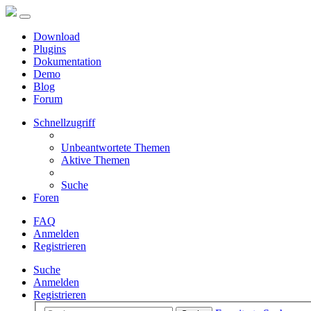
Download
Plugins
Dokumentation
Demo
Blog
Forum
Schnellzugriff
Unbeantwortete Themen
Aktive Themen
Suche
Foren
FAQ
Anmelden
Registrieren
Suche
Anmelden
Registrieren