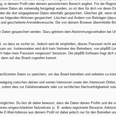
ng, in deinem Profil oder deinem persönlichem Bereich angibst. Für die Regis
ere Daten als notwendig festgelegt wurden, so ist dies für dich vor deren Ei
rden die dort eingegebenen Daten ebenfalls gespeichert. Gleiches gilt, wenn d
 bei folgenden Aktionen gespeichert: Löschen und Ändern von Beiträgen (daz
) und gescheiterte Anmeldeversuche. Die von deinem Browser übermittelte Brow
re Daten gespeichert werden. Dazu gehören dein Abstimmungsverhalten bei Umf
, so dass es sicher ist. Jedoch wird dir empfohlen, dieses Passwort nicht a
am um. Insbesondere wird dich kein Vertreter des Betreibers, von phpBB Limi
„Ich habe mein Passwort vergessen“ benutzen. Die phpBB-Software fragt dic
 dann auf das Board zugreifen kannst.
ezifizierten Daten zu speichern, um das Board betreiben und anbieten zu kön
abwägung zwischen deinen und seinen Interessen sowie den Interessen Dritte
sofern dies zur Gefahrenabwehr oder zur rechtlichen Nachverfolgbarkeit notw
lichen. Du bist dir daher bewusst, dass die Daten deines Profils und die von 
 einen eingeschränkten Nutzerkreis (z. B. andere registrierte Benutzer, Admin
e E-Mail-Adresse aus deinem Profil ist dabei jedoch nur für den Betreiber u