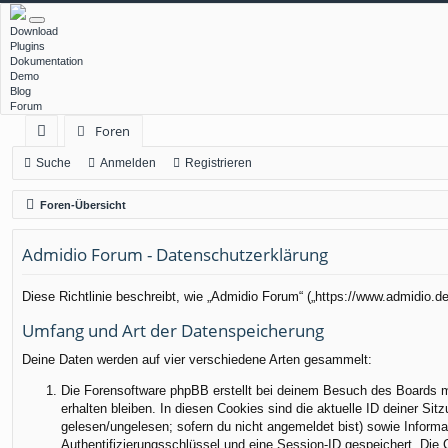
Download
Plugins
Dokumentation
Demo
Blog
Forum
Foren
ch
Suche
Anmelden
Registrieren
ne
Foren-Übersicht
llz
Admidio Forum - Datenschutzerklärung
ug
rif
Diese Richtlinie beschreibt, wie „Admidio Forum“ („https://www.admidio.
f
Umfang und Art der Datenspeicherung
Deine Daten werden auf vier verschiedene Arten gesammelt:
Die Forensoftware phpBB erstellt bei deinem Besuch des Boards me
erhalten bleiben. In diesen Cookies sind die aktuelle ID deiner Sit
gelesen/ungelesen; sofern du nicht angemeldet bist) sowie Informa
Authentifizierungsschlüssel und eine Session-ID gespeichert. Die 