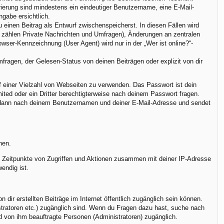
trierung sind mindestens ein eindeutiger Benutzername, eine E-Mail-
ngabe ersichtlich.
u einen Beitrag als Entwurf zwischenspeicherst. In diesen Fällen wird
u zählen Private Nachrichten und Umfragen), Änderungen an zentralen
ser-Kennzeichnung (User Agent) wird nur in der „Wer ist online?“-
ragen, der Gelesen-Status von deinen Beiträgen oder explizit von dir
uf einer Vielzahl von Webseiten zu verwenden. Das Passwort ist dein
ted oder ein Dritter berechtigterweise nach deinem Passwort fragen.
h dann nach deinem Benutzernamen und deiner E-Mail-Adresse und sendet
nen.
r, Zeitpunkte von Zugriffen und Aktionen zusammen mit deiner IP-Adresse
endig ist.
dir erstellten Beiträge im Internet öffentlich zugänglich sein können.
istratoren etc.) zugänglich sind. Wenn du Fragen dazu hast, suche nach
nd von ihm beauftragte Personen (Administratoren) zugänglich.