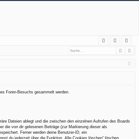
S
Suche
Erw
FA
n
eg
Q
m
ist
el
rie
de
re
n
n
deines Foren-Besuchs gesammelt werden.
räre Dateien ablegt und die zwischen den einzelnen Aufrufen des Boards
er die von dir gelesenen Beiträge (zur Markierung dieser als
espeichert. Ferner werden deine Benutzer-ID, ein
nst du jederzeit über die Funktion „Alle Cookies löschen“ löschen.