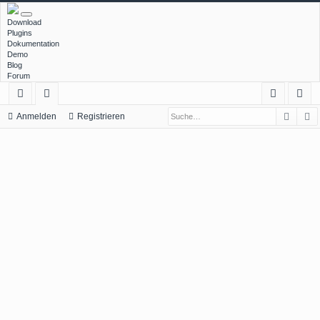
Download
Plugins
Dokumentation
Demo
Blog
Forum
Such
E
ch
or
n
eg
Anmelden
Registrieren
ne
en
m
ist
llz
el
rie
ug
de
re
rif
n
n
f