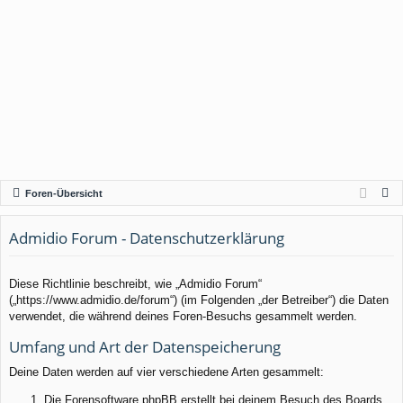
S
Foren-Übersicht
u
c
Admidio Forum - Datenschutzerklärung
h
e
Diese Richtlinie beschreibt, wie „Admidio Forum“
(„https://www.admidio.de/forum“) (im Folgenden „der Betreiber“) die Daten
verwendet, die während deines Foren-Besuchs gesammelt werden.
Umfang und Art der Datenspeicherung
Deine Daten werden auf vier verschiedene Arten gesammelt:
Die Forensoftware phpBB erstellt bei deinem Besuch des Boards